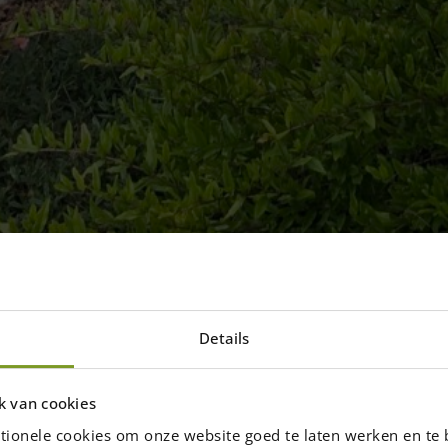
Details
la Holz
 Pergola aus Holz bauen? Oder eine
k van cookies
, Fotos & Inspiration...
tionele cookies om onze website goed te laten werken en te 