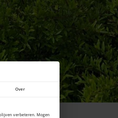
Over
blijven verbeteren. Mogen