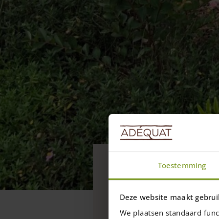
Aktuell
Toestemming
Runde Pergo
Möchten Sie eine runde
Deze website maakt gebrui
halbrunde Pergola? Tipps
We plaatsen standaard func