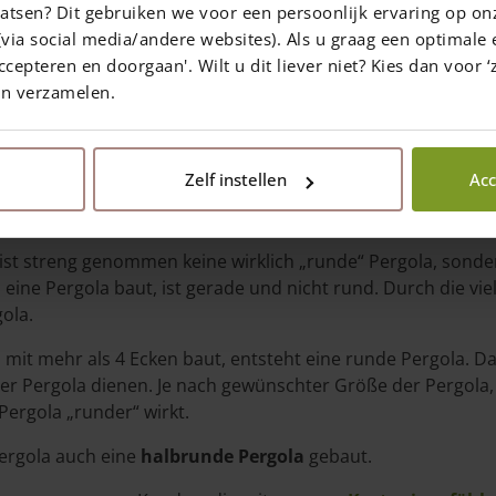
atsen? Dit gebruiken we voor een persoonlijk ervaring op on
via social media/andere websites). Als u graag een optimale 
ccepteren en doorgaan'. Wilt u dit liever niet? Kies dan voor ‘z
en verzamelen.
In sozialen Medien teilen
Zelf instellen
Acc
e runde Pergola?
ist streng genommen keine wirklich „runde“ Pergola, sondern
ine Pergola baut, ist gerade und nicht rund. Durch die vie
ola.
mit mehr als 4 Ecken baut, entsteht eine runde Pergola. D
 der Pergola dienen. Je nach gewünschter Größe der Pergol
Pergola „runder“ wirkt.
Pergola auch eine
halbrunde Pergola
gebaut.