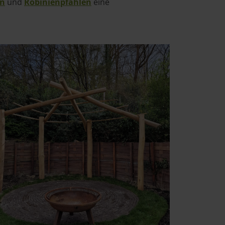
en
und
Robinienpfählen
eine