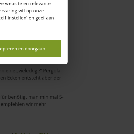
ze website en relevante
ervaring wil op onze
elf instellen’ en geef aan
epteren en doorgaan
 eine „vieleckige“ Pergola.
len Ecken entsteht aber der
afür benötigt man minimal 5-
a, empfehlen wir mehr