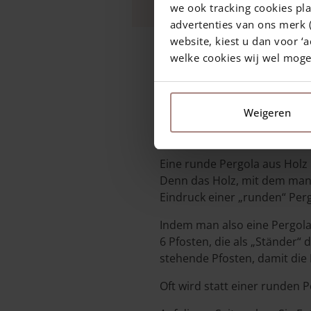
we ook tracking cookies pla
advertenties van ons merk (
website, kiest u dan voor ‘a
welke cookies wij wel mog
19 September 2025
—
Rachel
4 min Lesezeit
Weigeren
Was ist ein
Eine runde Pergola aus Holz 
Denn das Holz, mit dem man e
Eindruck einer „runden“ Perg
Indem man also eine Pergola 
6 Pfosten, die als „Ständer“
stehende Pfosten, damit die 
Oft wird statt einer runden 