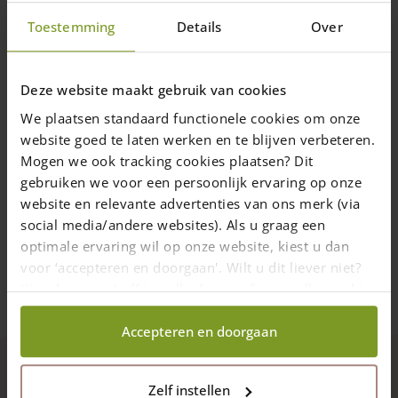
Toestemming
Details
Over
Loquet à bascule
Deze website maakt gebruik van cookies
Facile à ouvrir et à fermer
We plaatsen standaard functionele cookies om onze
Fermeture standard portails français en
website goed te laten werken en te blijven verbeteren.
rondins et cadre ganivelle
Mogen we ook tracking cookies plaatsen? Dit
9,80
€
gebruiken we voor een persoonlijk ervaring op onze
website en relevante advertenties van ons merk (via
Livraison dans un délai de 10 jours ouvrables
social media/andere websites). Als u graag een
Ajouter au panier
optimale ervaring wil op onze website, kiest u dan
voor ‘accepteren en doorgaan'. Wilt u dit liever niet?
Kies dan voor ‘zelf instellen’ en geef aan welke cookies
wij wel mogen verzamelen.
Accepteren en doorgaan
Zelf instellen
Description