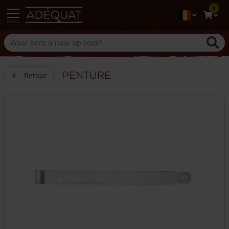
0
menu
Penture
Retour