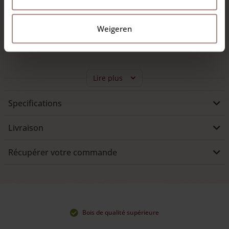
La penture 50 et 80 cm est utilisée sur des
portails
. Les
Weigeren
pentures sont en métal galvanisé de haute qualité. Elles sont
disponibles en différentes dimensions.
Lire plus
Specifications
Livraison
Récupérer votre commande
Bois de qualité supérieure