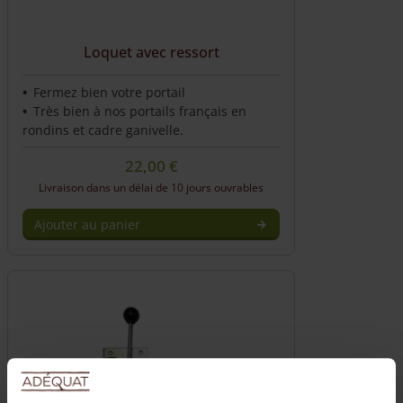
Loquet avec ressort
Fermez bien votre portail
Très bien à nos portails français en
rondins et cadre ganivelle.
22,00
€
Livraison dans un délai de 10 jours ouvrables
Ajouter au panier