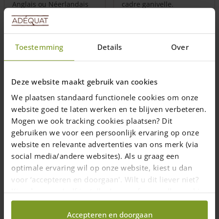
Anglais ou Néerlandais
cadre ganivelle.
Prix de
89,00
€
22,00
€
Livraison dans un délai de 10
Livraison dans un délai de 10
jours ouvrables
jours ouvrables
Toestemming
Details
Over
Choix des options
Ajouter au panier
This
Deze website maakt gebruik van cookies
product
We plaatsen standaard functionele cookies om onze
has
website goed te laten werken en te blijven verbeteren.
multiple
variants.
Mogen we ook tracking cookies plaatsen? Dit
The
gebruiken we voor een persoonlijk ervaring op onze
options
website en relevante advertenties van ons merk (via
may
social media/andere websites). Als u graag een
be
Loquet à bascule
Penture
optimale ervaring wil op onze website, kiest u dan
chosen
voor ‘accepteren en doorgaan'. Wilt u dit liever niet?
on
Facile à ouvrir et à
Kies dan voor ‘zelf instellen’ en geef aan welke cookies
the
fermer
product
wij wel mogen verzamelen.
Fermeture standard
page
Accepteren en doorgaan