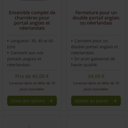
may
be
Ensemble complet de
Fermeture pour un
chosen
charnières pour
double portail anglais
on
portail anglais et
ou néerlandais
the
néerlandais
product
page
Longueur: 30, 45 et 60
Convient pour un
(cm)
double portail anglais et
Convient aux nos
néerlandais.
portails anglais et
En acier galvanisé de
néerlandais.
haute qualité.
Prix de
40,00
€
34,00
€
Livraison dans un délai de 10
Livraison dans un délai de 10
jours ouvrables
jours ouvrables
Choix des options
Ajouter au panier
This
product
has
multiple