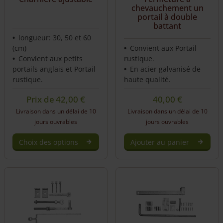
chevauchement un
portail à double
battant
longueur: 30, 50 et 60
(cm)
Convient aux Portail
Convient aux petits
rustique.
portails anglais et Portail
En acier galvanisé de
rustique.
haute qualité.
Prix de
42,00
€
40,00
€
Livraison dans un délai de 10
Livraison dans un délai de 10
jours ouvrables
jours ouvrables
Choix des options
Ajouter au panier
This
product
has
multiple
variants.
The
options