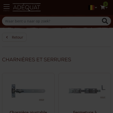
0
menu
Retour
Charnières et serrures
Charnière ajustable
Fermeture à