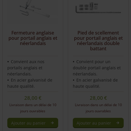
variants.
The
options
may
be
Fermeture anglaise
Pied de scellement
chosen
pour portail anglais et
pour portail anglais et
on
néerlandais
néerlandais double
the
battant
product
page
Convient aux nos
Convient pour un
portails anglais et
double portail anglais et
néerlandais.
néerlandais.
En acier galvanisé de
En acier galvanisé de
haute qualité.
haute qualité.
28,00
€
28,00
€
Livraison dans un délai de 10
Livraison dans un délai de 10
jours ouvrables
jours ouvrables
Ajouter au panier
Ajouter au panier