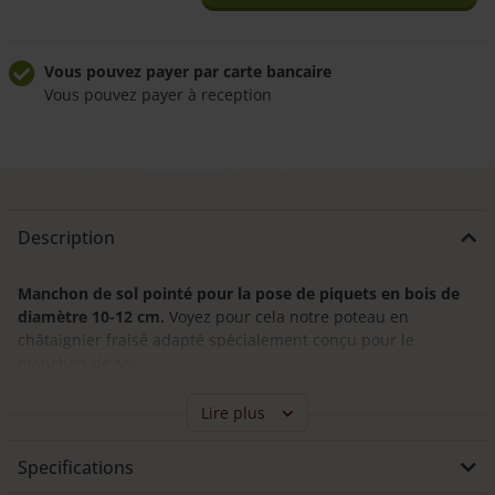
sol
pointé
Ø
Vous pouvez payer par carte bancaire
Vous pouvez payer à reception
10
cm
Livraison à domicile fiable
Frais de livraison de 49,50 €
Livraison par nos propres chauffeurs
Nos chauffeurs peuvent répondre à vos questions
Description
Manchon de sol pointé pour la pose de piquets en bois de
diamètre 10-12 cm.
Voyez pour cela notre poteau en
châtaignier fraisé adapté spécialement conçu pour le
manchon de sol.
Pour donner de la solidité à un piquet de bois, celui-ci doit
Lire plus
normalement être enfoncé dans le sol sur environ un tiers de
sa longueur. Malheureusement, dans certains cas, cela n’est
Specifications
pas possible, par exemple si le sol est trop dur ou si vous