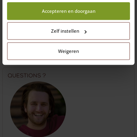
wij wel mogen verzamelen.
Accepteren en doorgaan
Besoin d'une clôture complète ?
Zelf instellen
Il suffit d'assembler ici une clôture complète avec des
portails et des poteaux.
Weigeren
Assemblez vos clôtures
Questions ?