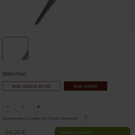
Manchon
Avec plaque de sol
Avec pointe
quantité
de
Livraison dans un délai de 10 jours ouvrables
Manchon
de
24,00
€
Ajouter au panier