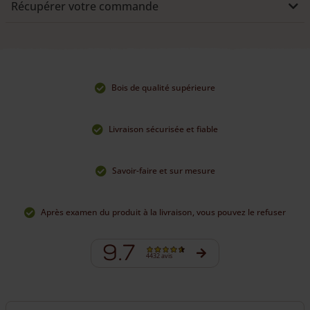
Récupérer votre commande
châtaignier fraisé avec manchon pointé
ou le
piquet en
châtaignier avec manchon et plaque
.
MANCHON DE SOL POINTE OU AVEC
PLAQUE
Bois de qualité supérieure
Nous vendons les
manchons de sol
également séparément.
Livraison sécurisée et fiable
Savoir-faire et sur mesure
Après examen du produit à la livraison, vous pouvez le refuser
9.7
4432 avis