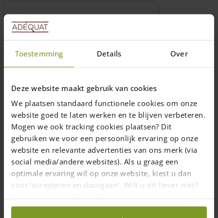
Toestemming
Details
Over
Deze website maakt gebruik van cookies
We plaatsen standaard functionele cookies om onze
website goed te laten werken en te blijven verbeteren.
Piquet en châtaignier avec manchon
et plaque de sol Ø 7/9 cm
Mogen we ook tracking cookies plaatsen? Dit
gebruiken we voor een persoonlijk ervaring op onze
Longueur: 80, 100, 120, 150, 175 et 200
website en relevante advertenties van ons merk (via
(cm)
social media/andere websites). Als u graag een
optimale ervaring wil op onze website, kiest u dan
22,50
€
voor ‘accepteren en doorgaan'. Wilt u dit liever niet?
Livraison dans un délai de 10 jours ouvrables
Kies dan voor ‘zelf instellen’ en geef aan welke cookies
wij wel mogen verzamelen.
Choix des options