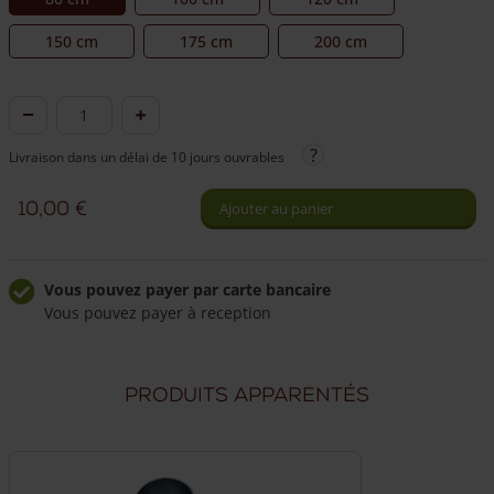
150 cm
175 cm
200 cm
quantité
de
Livraison dans un délai de 10 jours ouvrables
Piquet
en
10,00
€
Ajouter au panier
châtaignier
pour
manchon
Vous pouvez payer par carte bancaire
Vous pouvez payer à reception
Ø
7/9
Livraison à domicile fiable
Frais de livraison de 49,50 €
cm
Produits apparentés
Livraison par nos propres chauffeurs
Nos chauffeurs peuvent répondre à vos questions