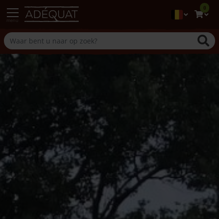
0
menu