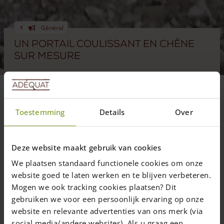
Général
Un portail coulissant en chêne
sur mesure
transformation de notre portail
néerlandais en portail coulissant
électrique
Toestemming
Details
Over
Deze website maakt gebruik van cookies
25 octobre 2024
—
Marjolijn
We plaatsen standaard functionele cookies om onze
3 min read
website goed te laten werken en te blijven verbeteren.
Mogen we ook tracking cookies plaatsen? Dit
gebruiken we voor een persoonlijk ervaring op onze
website en relevante advertenties van ons merk (via
social media/andere websites). Als u graag een