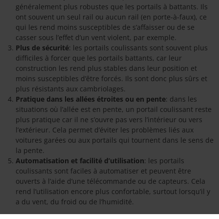
généralement plus robustes que les portails à battants. Ils
ont souvent un seul rail ou aucun rail (en porte-à-faux), ce
qui les rend moins susceptibles de s’affaisser ou de se
casser sous l’effet d’un vent violent, par exemple.
Plus de sécurité
: les portails coulissants sont souvent plus
difficiles à forcer que les portails battants, car leur
construction les rend plus stables dans leur position et
moins susceptibles d’être forcés. Ils sont donc plus sûrs et
plus résistants aux cambriolages.
Pratique dans les allées étroites ou en pente
: dans les
situations où l’allée est en pente, un portail coulissant reste
plus pratique car il ne s’ouvre pas vers l’intérieur ou vers
l’extérieur. Cela permet d’éviter les problèmes liés aux
voitures garées ou aux portails qui tournent dans le sens de
la pente.
Automatisation et facilité d’utilisation
: les portails
coulissants sont faciles à automatiser et peuvent être
ouverts à l’aide d’une télécommande ou de capteurs. Cela
rend l’utilisation encore plus confortable, surtout lorsqu’il y
a du vent, du froid ou de l’humidité.