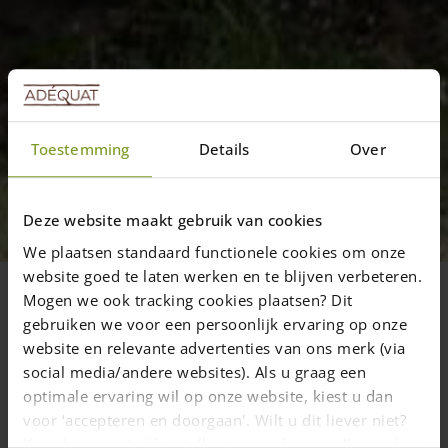
Toestemming
Details
Over
Général
Projet Post & Rail 3 niveaux,
Deze website maakt gebruik van cookies
montants de coins ronds en
châtaignier
We plaatsen standaard functionele cookies om onze
website goed te laten werken en te blijven verbeteren.
Vous trouverez ici des projets pour
Mogen we ook tracking cookies plaatsen? Dit
lesquels des montants ronds de coin pour
gebruiken we voor een persoonlijk ervaring op onze
une clôture Post & Rail 2 niveaux ont été
website en relevante advertenties van ons merk (via
social media/andere websites). Als u graag een
utilisés.
optimale ervaring wil op onze website, kiest u dan
voor ‘accepteren en doorgaan'. Wilt u dit liever niet?
Kies dan voor ‘zelf instellen’ en geef aan welke cookies