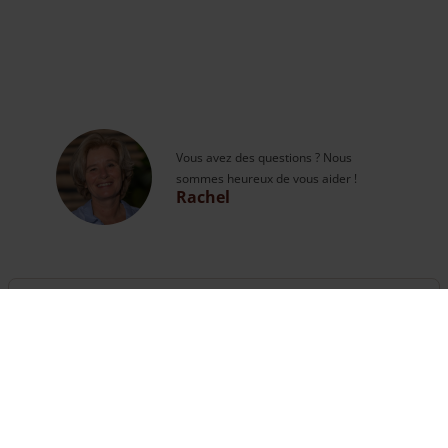
Vous avez des questions ? Nous
sommes heureux de vous aider !
Rachel
Questions ?
Vous pouvez appeler nos experts ou
vous rendre
sur la page contact
.
The customer service is open
until 18:00
hours