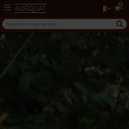
0
menu