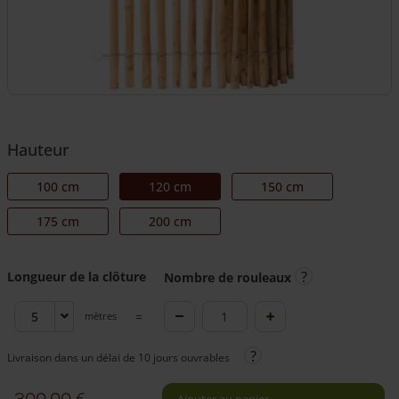
Hauteur
100 cm
120 cm
150 cm
175 cm
200 cm
Longueur de la clôture
Nombre de rouleaux
quantité
mètres
Ganivelle
de
rondins
Ganivelle
Livraison dans un délai de 10 jours ouvrables
120
rondins
cm