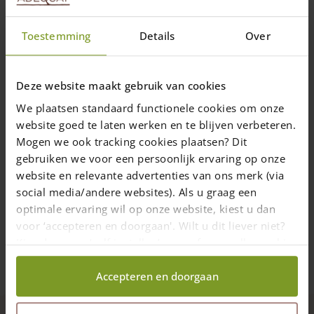
chosen
on
Toestemming
Details
Over
the
Vis en acier inoxydable en différentes
product
dimensions (embout inclus)
page
Deze website maakt gebruik van cookies
Les vis en acier inoxydable sont
We plaatsen standaard functionele cookies om onze
protégées contre l'acide tannique dans le
website goed te laten werken en te blijven verbeteren.
bois de chêne et de châtaignier
Mogen we ook tracking cookies plaatsen? Dit
plusieurs dimmensions
gebruiken we voor een persoonlijk ervaring op onze
Prix de
20,00
€
website en relevante advertenties van ons merk (via
Livraison dans un délai de 10 jours ouvrables
social media/andere websites). Als u graag een
optimale ervaring wil op onze website, kiest u dan
Choix des options
voor ‘accepteren en doorgaan'. Wilt u dit liever niet?
This
Kies dan voor ‘zelf instellen’ en geef aan welke cookies
product
wij wel mogen verzamelen.
has
Accepteren en doorgaan
multiple
variants.
The