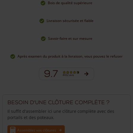
Bois de qualité supérieure
durable (classe de durabilité 2). Grâce à sa teneur en tanins,
cette clôture ne nécessite aucun entretien. Non traité, le bois
prendra progressivement une teinte grisée naturelle avec le
Livraison sécurisée et fiable
temps.
Grâce à ses lattes semi-rondes soigneusement finies et
Savoir-faire et sur mesure
uniformes, cette ganivelle de 120 cm de hauteur offre un
aspect plus élégant et raffiné que la clôture plus rustique de
type ganivelle française, qui est composée de lattes fendues
Après examen du produit à la livraison, vous pouvez le refuser
en quartiers.
9.7
4432 avis
Besoin d'une clôture complète ?
Il suffit d'assembler ici une clôture complète avec des
portails et des poteaux.
Assemblez vos clôtures