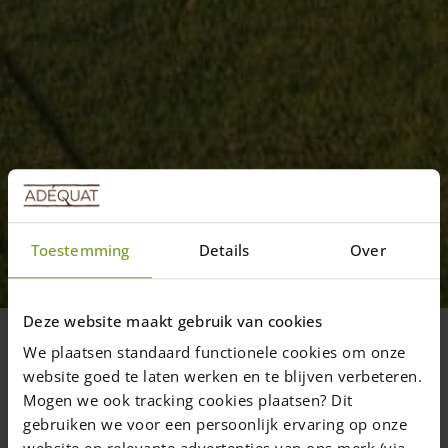
Général
Le châtaignier, cette merveille de
Toestemming
Details
Over
la nature !
En montant un peu le son, vous pourrez
Deze website maakt gebruik van cookies
entendre leur bourdonnement. Il suffit de
We plaatsen standaard functionele cookies om onze
fermer les yeux pour s’imaginer en plein
website goed te laten werken en te blijven verbeteren.
cœur de la nature !
Mogen we ook tracking cookies plaatsen? Dit
gebruiken we voor een persoonlijk ervaring op onze