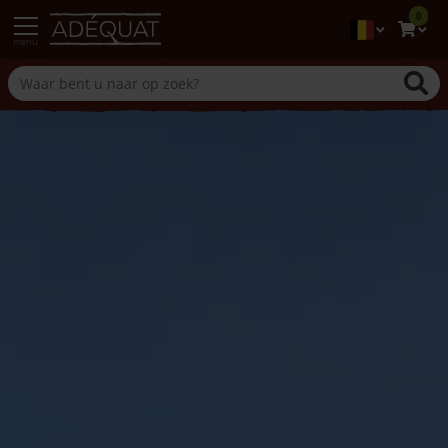
0
menu