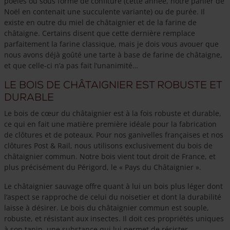
poêlés ou sous forme de confiture (cette année, notre panier de
Noël en contenait une succulente variante) ou de purée. Il
existe en outre du miel de châtaignier et de la farine de
châtaigne. Certains disent que cette dernière remplace
parfaitement la farine classique, mais je dois vous avouer que
nous avons déjà goûté une tarte à base de farine de châtaigne,
et que celle-ci n’a pas fait l’unanimité…
Le bois de châtaignier est robuste et
durable
Le bois de cœur du châtaignier est à la fois robuste et durable,
ce qui en fait une matière première idéale pour la fabrication
de clôtures et de poteaux. Pour nos ganivelles françaises et nos
clôtures Post & Rail, nous utilisons exclusivement du bois de
châtaignier commun. Notre bois vient tout droit de France, et
plus précisément du Périgord, le « Pays du Châtaignier ».
Le châtaignier sauvage offre quant à lui un bois plus léger dont
l’aspect se rapproche de celui du noisetier et dont la durabilité
laisse à désirer. Le bois du châtaignier commun est souple,
robuste, et résistant aux insectes. Il doit ces propriétés uniques
à son tanin, une substance qui lui permet de résister