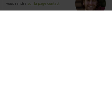
Questions ?
Vous pouvez appeler nos experts ou
vous rendre
sur la page contact
.
The customer service is open
until 18:00
hours
+31 (0)13-508 2536
Besoin d'une clôture ?
Il suffit d'assembler ici une clôture complète avec portails
et poteaux
Assemblez vos clôtures