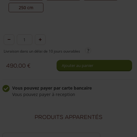
250 cm
quantité
de
Livraison dans un délai de 10 jours ouvrables
Portail
cadre
490,00
€
Ajouter au panier
ganivelle
châtaignier
double
Vous pouvez payer par carte bancaire
Vous pouvez payer à reception
175
cm
Livraison à domicile fiable
Frais de livraison de 49,50 €
hauteur
Produits apparentés
Livraison par nos propres chauffeurs
Nos chauffeurs peuvent répondre à vos questions