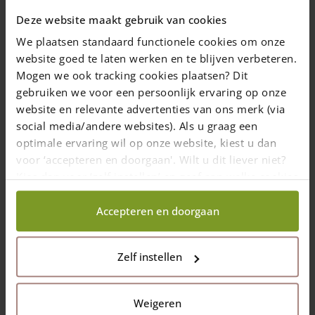
Ajouter au panier
Deze website maakt gebruik van cookies
We plaatsen standaard functionele cookies om onze
website goed te laten werken en te blijven verbeteren.
Mogen we ook tracking cookies plaatsen? Dit
gebruiken we voor een persoonlijk ervaring op onze
website en relevante advertenties van ons merk (via
social media/andere websites). Als u graag een
optimale ervaring wil op onze website, kiest u dan
voor ‘accepteren en doorgaan'. Wilt u dit liever niet?
Kies dan voor ‘zelf instellen’ en geef aan welke cookies
wij wel mogen verzamelen.
Vis en acier inoxydable en différentes
Accepteren en doorgaan
dimensions (embout inclus)
Les vis en acier inoxydable sont
Zelf instellen
protégées contre l'acide tannique dans le
bois de chêne et de châtaignier
plusieurs dimmensions
Weigeren