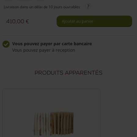
de
Livraison dans un délai de 10 jours ouvrables
Portail
français
410,00
€
Ajouter au panier
rondins
châtaignier
double
Vous pouvez payer par carte bancaire
Vous pouvez payer à reception
50
cm
Livraison à domicile fiable
Frais de livraison de 49,50 €
hauteur
Produits apparentés
Livraison par nos propres chauffeurs
Nos chauffeurs peuvent répondre à vos questions