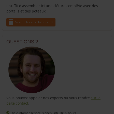
de scellement sera installé sur la plus grande. Vous
Il suffit d'assembler ici une clôture complète avec des
souhaitez une autre configuration ? Donnez-nous vos
portails et des poteaux.
indications dans la partie commentaire lors de votre
commande.
Assemblez vos clôtures
Portail en rondins
Ce portail est aussi disponible en
portail français en
rondins 50 cm de hauteur
.
Questions ?
Vous pouvez appeler nos experts ou vous rendre
sur la
page contact
.
The customer service is open
until 18:00 hours