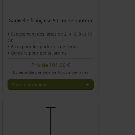
Ganivelle française 50 cm de hauteur
Espacement des lattes de 2, 4, 6, 8 et 10
cm
8 cm pour les parterres de fleurs
Bordure pour petits jardins
Prix de
101,00
€
Livraison dans un délai de 10 jours ouvrables
Choix des options
This
product
has
multiple
variants.
The
options