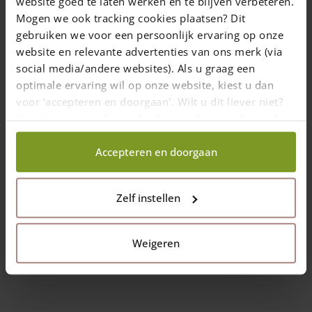
website goed te laten werken en te blijven verbeteren.
Mogen we ook tracking cookies plaatsen? Dit
gebruiken we voor een persoonlijk ervaring op onze
website en relevante advertenties van ons merk (via
social media/andere websites). Als u graag een
optimale ervaring wil op onze website, kiest u dan
Vis en acier inoxydable en différentes
voor ‘accepteren en doorgaan'. Wilt u dit liever niet?
dimensions (embout inclus)
Kies dan voor ‘zelf instellen’ en geef aan welke cookies
Les vis en acier inoxydable sont
wij wel mogen verzamelen.
protégées contre l'acide tannique dans le
Accepteren en doorgaan
bois de chêne et de châtaignier
plusieurs dimmensions
Zelf instellen
Prix de
20,00
€
Livraison dans un délai de 10 jours ouvrables
Weigeren
Choix des options
This
product
has