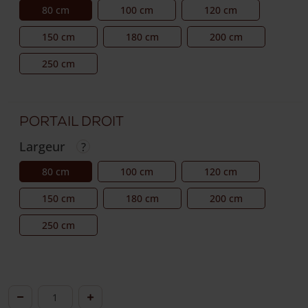
80 cm
100 cm
120 cm
150 cm
180 cm
200 cm
250 cm
Portail droit
Largeur
80 cm
100 cm
120 cm
150 cm
180 cm
200 cm
250 cm
quantité