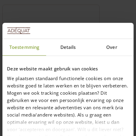
Toestemming
Details
Over
Deze website maakt gebruik van cookies
Vis en acier inoxydable en différentes
We plaatsen standaard functionele cookies om onze
dimensions (embout inclus)
website goed te laten werken en te blijven verbeteren.
Les vis en acier inoxydable sont
Mogen we ook tracking cookies plaatsen? Dit
protégées contre l'acide tannique dans le
gebruiken we voor een persoonlijk ervaring op onze
bois de chêne et de châtaignier
website en relevante advertenties van ons merk (via
plusieurs dimmensions
social media/andere websites). Als u graag een
optimale ervaring wil op onze website, kiest u dan
Prix de
20,00
€
voor ‘accepteren en doorgaan'. Wilt u dit liever niet?
Livraison dans un délai de 10 jours ouvrables