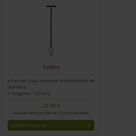
has
multiple
variants.
The
options
may
be
chosen
on
the
Tarière
product
page
Fait des trous d’environ 9 centimètres de
diamètre.
Longueur: 125 (cm)
28,00
€
Livraison dans un délai de 10 jours ouvrables
Ajouter au panier