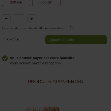
250 cm
300 cm
quantité
de
Livraison dans un délai de 10 jours ouvrables
Piquet
robinier
13,50
€
Ajouter au panier
Ø
8/10
cm
Vous pouvez payer par carte bancaire
Vous pouvez payer à reception
Livraison à domicile fiable
Frais de livraison de 49,50 €
Produits apparentés
Livraison par nos propres chauffeurs
Nos chauffeurs peuvent répondre à vos questions