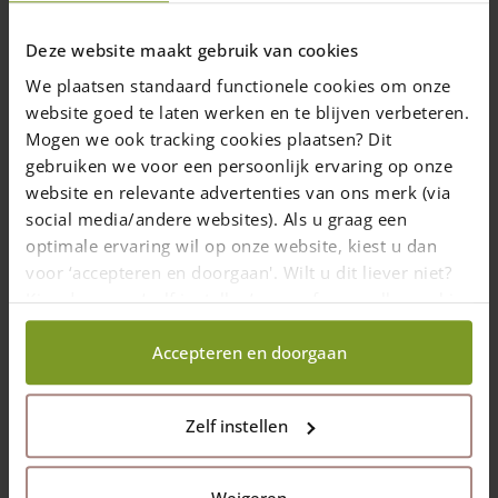
zonnepanelen op bevestigde. Hij gebruikte hiervoor stevige
houten palen met een diameter van 13/16. Hij maakt speciale
Deze website maakt gebruik van cookies
houtverbindingen en gebruikte diagonale schoren om de
We plaatsen standaard functionele cookies om onze
constructie stevigheid en stabiliteit te geven. De staanders zijn
website goed te laten werken en te blijven verbeteren.
in beton gestort.
Mogen we ook tracking cookies plaatsen? Dit
gebruiken we voor een persoonlijk ervaring op onze
website en relevante advertenties van ons merk (via
social media/andere websites). Als u graag een
optimale ervaring wil op onze website, kiest u dan
voor ‘accepteren en doorgaan'. Wilt u dit liever niet?
Kies dan voor ‘zelf instellen’ en geef aan welke cookies
wij wel mogen verzamelen.
Accepteren en doorgaan
Zelf instellen