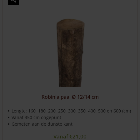
meerdere
variaties.
Deze
optie
kan
gekozen
worden
op
de
productpagina
Robinia paal Ø 12/14 cm
Lengte: 160, 180, 200, 250, 300, 350, 400, 500 en 600 (cm)
Vanaf 350 cm ongepunt
Gemeten aan de dunste kant
Vanaf
€
21,00