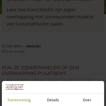
Lees hoe klant Martin zijn eigen
overkapping met zonnepanelen maakte
van kastanjehouten palen
31 mei 2024
—
Marjolijn
4 min. leestijd
Kun je zonnepanelen op een
overkapping plaatsen?
Ja, dat kan! Wilt u zelf zonne-energie opwekken en heeft u niet
per se de ruimte of de mogelijkheid om uw dak daarvoor te
gebruiken, dan kunt ervoor kiezen om uw zonnepanelen op een
houten overkapping te plaatsen zoals klant Martin deed. Hij
Toestemming
Details
Over
maakte een relatief eenvoudige, maar zeer ingenieuze
overkapping van kastanjehouten palen waar hij zijn