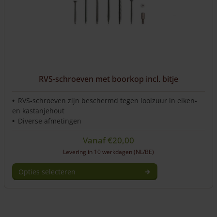
op
de
productpagina
RVS-schroeven met boorkop incl. bitje
RVS-schroeven zijn beschermd tegen looizuur in eiken-
en kastanjehout
Diverse afmetingen
Vanaf
€
20,00
Levering in 10 werkdagen (NL/BE)
Opties selecteren
Dit
product
heeft
meerdere