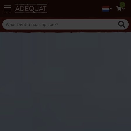
0
menu