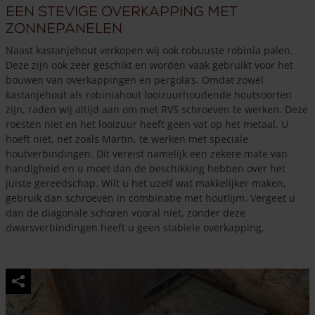
Een stevige overkapping met
variaties.
Deze
zonnepanelen
optie
Naast kastanjehout verkopen wij ook robuuste robinia palen.
kan
Deze zijn ook zeer geschikt en worden vaak gebruikt voor het
gekozen
bouwen van overkappingen en pergola’s. Omdat zowel
worden
kastanjehout als robiniahout looizuurhoudende houtsoorten
op
zijn, raden wij altijd aan om met RVS schroeven te werken. Deze
de
roesten niet en het looizuur heeft geen vat op het metaal. U
productpagina
hoeft niet, net zoals Martin, te werken met speciale
houtverbindingen. Dit vereist namelijk een zekere mate van
handigheid en u moet dan de beschikking hebben over het
juiste gereedschap. Wilt u het uzelf wat makkelijker maken,
gebruik dan schroeven in combinatie met houtlijm. Vergeet u
dan de diagonale schoren vooral niet, zonder deze
dwarsverbindingen heeft u geen stabiele overkapping.