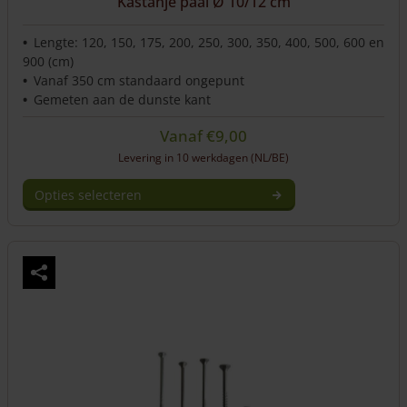
Kastanje paal Ø 10/12 cm
Lengte: 120, 150, 175, 200, 250, 300, 350, 400, 500, 600 en
900 (cm)
Vanaf 350 cm standaard ongepunt
Gemeten aan de dunste kant
Vanaf
€
9,00
Levering in 10 werkdagen (NL/BE)
Opties selecteren
Dit
product
heeft
meerdere
variaties.
Deze
optie
kan
gekozen
worden