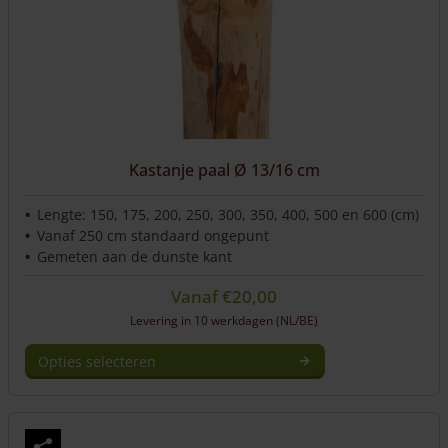
Kastanje paal Ø 13/16 cm
Lengte: 150, 175, 200, 250, 300, 350, 400, 500 en 600 (cm)
Vanaf 250 cm standaard ongepunt
Gemeten aan de dunste kant
Vanaf
€
20,00
Levering in 10 werkdagen (NL/BE)
Opties selecteren
Dit
product
heeft