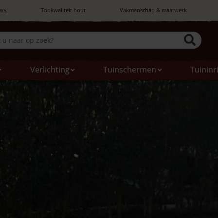
ws
Topkwaliteit hout
Vakmanschap & maatwerk
Verlichting
Tuinschermen
Tuininr