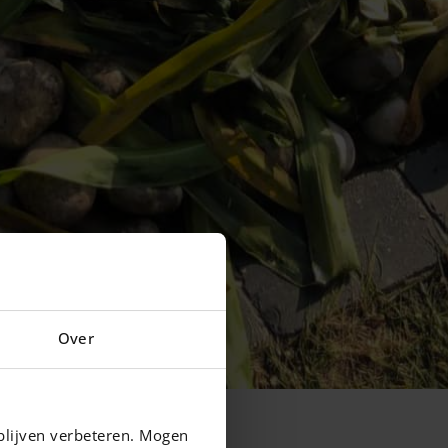
Over
blijven verbeteren. Mogen