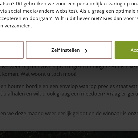
atsen? Dit gebruiken we voor een persoonlijk ervaring op on
via social media/andere websites). Als u graag een optimale 
ccepteren en doorgaan'. Wilt u dit liever niet? Kies dan voor ‘z
en verzamelen.
Deel op social media
Zelf instellen
Acc
, kou en zomerse dagen! Heerlijk om in de tuin aan de slag 
 we weer blij met zoveel prachtige inzendingen! Het is elke
t komen. Wat woont u toch mooi!
u een houten bordje en een envelop waarop precies staat w
 u afhalen en wilt u ook graag een meedoen? Vraag er gerus
en we deze maand weer eerlijk geloot en de winnaar is onze