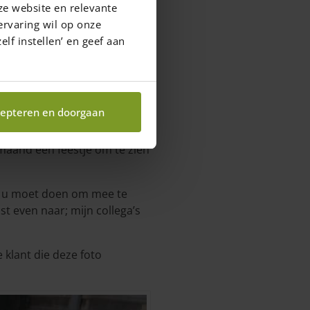
ze website en relevante
ervaring wil op onze
elf instellen’ en geef aan
epteren en doorgaan
te gaan en er iets heel
 maand een feestje om te zien
at u moet doen om mee te
t even naar; mijn collega’s
 klant die deze foto