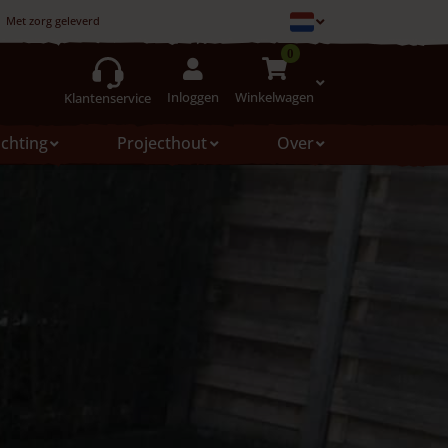
Met zorg geleverd
0
Inloggen
Winkelwagen
Klantenservice
ichting
Projecthout
Over