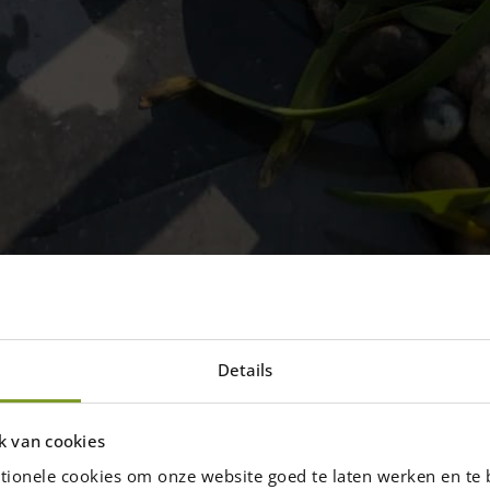
Details
an €100 in maart is…
eel foto's ontvangen en wat wonen we
k van cookies
!
tionele cookies om onze website goed te laten werken en te 