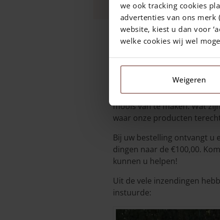
we ook tracking cookies pla
advertenties van ons merk (
website, kiest u dan voor ‘a
welke cookies wij wel mog
1 april 2021
—
Rachel
3 min. leestijd
Weigeren
Maart had het allemaal; regen
moois van te maken. Wat zijn
waar onze producten terech
Bij uw bestelling ontvangt 
dingen naar de €100,00. Komt
kunnen u helpen!
Uit de vele inzendingen hebb
instuurde: