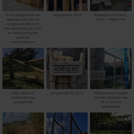
Frans schapenhek van
schapenhek 100-8
Kastanje tuinscherm,
kastanjehout met een
dicht – 190Bx175H
hoogte van 80 cm en
een latafstand van 4 cm,
en kastanje houten
palen en
rondhoutpoort
P&R robinia in
schapenhek 50-10 cm
kastanjehouten palen
combinatie met
met een diameter van
schapenhek
10-12 cm voor
speeltoestel