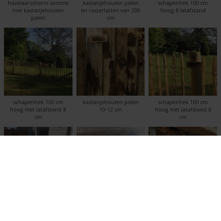
hazelaarscherm somme
kastanjehouten palen
schapenhek 100 cm
met kastanjehouten
en rasterlatten van 200
hoog-8 latafstand
palen
cm
schapenhek 100 cm
kastanjehouten palen
schapenhek 100 cm
hoog met latafstand 8
10-12 cm
hoog met latafstand 8
cm
cm
schapenhek 100-8 en
overkapping met
overkapping met
rondhoutpoort 120 B x
kastanjehouten palen
kastanjehouten palen
100 cm hoog