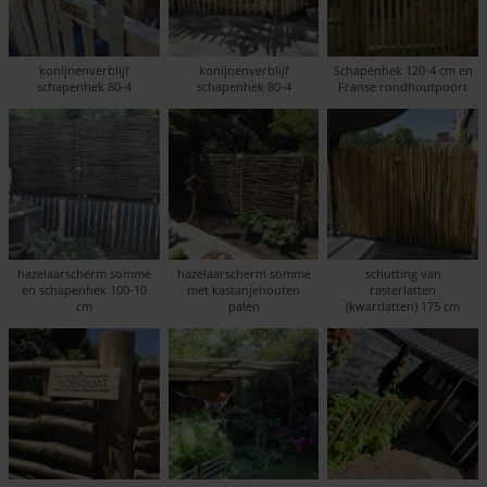
konijnenverblijf
konijnenverblijf
Schapenhek 120-4 cm en
schapenhek 80-4
schapenhek 80-4
Franse rondhoutpoort
hazelaarscherm somme
hazelaarscherm somme
schutting van
en schapenhek 100-10
met kastanjehouten
rasterlatten
cm
palen
(kwartlatten) 175 cm