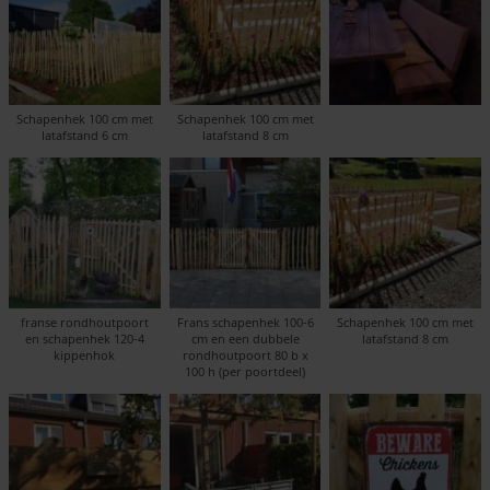
Schapenhek 100 cm met
Schapenhek 100 cm met
latafstand 6 cm
latafstand 8 cm
franse rondhoutpoort
Frans schapenhek 100-6
Schapenhek 100 cm met
en schapenhek 120-4
cm en een dubbele
latafstand 8 cm
kippenhok
rondhoutpoort 80 b x
100 h (per poortdeel)