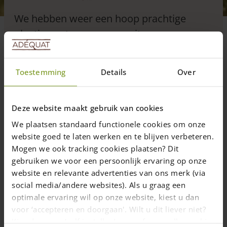
We hebben weer een hoop prachtige
plaatjes ontvangen waaruit we een
winnaar hebben gekozen!
Toestemming
Details
Over
2 juni 2020
—
Rachel
Deze website maakt gebruik van cookies
3 min. leestijd
We plaatsen standaard functionele cookies om onze
website goed te laten werken en te blijven verbeteren.
Wat hebben we weer veel leuke foto’s binnengekregen! Echt
Mogen we ook tracking cookies plaatsen? Dit
geweldig! We hebben weer eerlijk geloot uit alle inzenders (het
gebruiken we voor een persoonlijk ervaring op onze
maakt hierbij geen verschil of u 1 of 8 foto’s mailt) en de
website en relevante advertenties van ons merk (via
winnaar is: Roger Salden! Van harte gefeliciteerd! Wat een mooi
social media/andere websites). Als u graag een
speeltoestel heeft u gemaakt van kastanjehout! Ideaal voor
groot en klein om in deze tijd waarin we vooral op het huis en
optimale ervaring wil op onze website, kiest u dan
de tuin zijn aangewezen, toch een beetje je energie kwijt te
voor ‘accepteren en doorgaan'. Wilt u dit liever niet?
kunnen.
Kies dan voor ‘zelf instellen’ en geef aan welke cookies