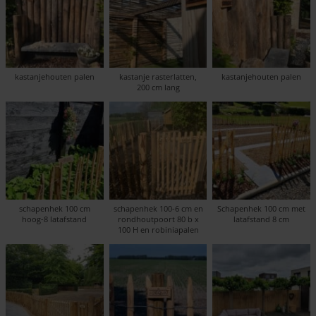
kastanjehouten palen
kastanje rasterlatten,
kastanjehouten palen
200 cm lang
schapenhek 100 cm
schapenhek 100-6 cm en
Schapenhek 100 cm met
hoog-8 latafstand
rondhoutpoort 80 b x
latafstand 8 cm
100 H en robiniapalen