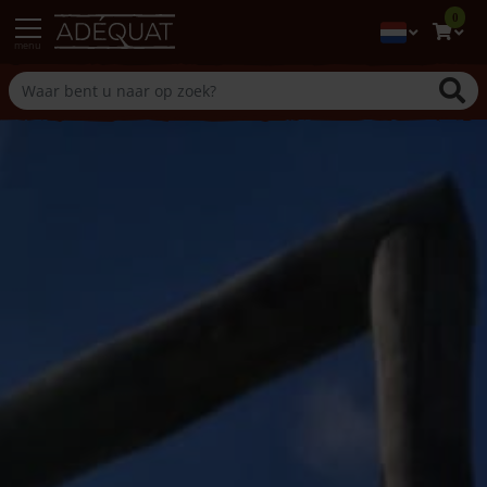
0
menu