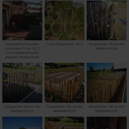
Kastanjehouten palen
Frans Schapenhek 120-6
Schapenhek 100 cm met
doorsnede 7-9 en 10-12
latafstand 8 cm
cm en kastanjehouten
planken schaduwdoek
Schapenhek 100 cm met
Schapenhek 100 cm met
Schapenhek 100 cm met
latafstand 8 cm
latafstand 8 cm
latafstand 8 cm