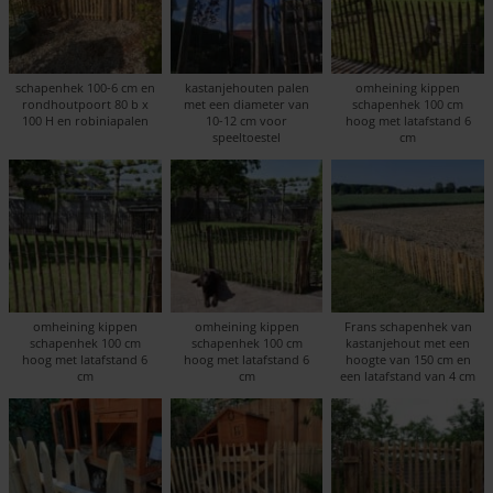
schapenhek 100-6 cm en
kastanjehouten palen
omheining kippen
rondhoutpoort 80 b x
met een diameter van
schapenhek 100 cm
100 H en robiniapalen
10-12 cm voor
hoog met latafstand 6
speeltoestel
cm
omheining kippen
omheining kippen
Frans schapenhek van
schapenhek 100 cm
schapenhek 100 cm
kastanjehout met een
hoog met latafstand 6
hoog met latafstand 6
hoogte van 150 cm en
cm
cm
een latafstand van 4 cm