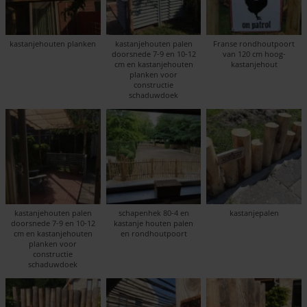
kastanjehouten planken
kastanjehouten palen
Franse rondhoutpoort
doorsnede 7-9 en 10-12
van 120 cm hoog-
cm en kastanjehouten
kastanjehout
planken voor
constructie
schaduwdoek
kastanjehouten palen
schapenhek 80-4 en
kastanjepalen
doorsnede 7-9 en 10-12
kastanje houten palen
cm en kastanjehouten
en rondhoutpoort
planken voor
constructie
schaduwdoek