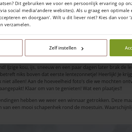
atsen? Dit gebruiken we voor een persoonlijk ervaring op on
die zijn ingestuurd. Prachtig!
via social media/andere websites). Als u graag een optimale 
ccepteren en doorgaan'. Wilt u dit liever niet? Kies dan voor ‘z
en verzamelen.
Deel op social media
Zelf instellen
Acc
! IJzige kou, ijs, sneeuw en een paar dagen later brak de l
betreft niks boven dat eerste lentezonnetje! Heerlijk! Je kri
 ik niet alleen! Aan de hoeveelheid foto’s die we mochten 
n aangepakt! Klaar om van te genieten! Wat een plaatjes!!
zendingen hebben we weer een winnaar getrokken. Deze maand
n van een mooi schapenhek rond de moestuin. Waarschijnl