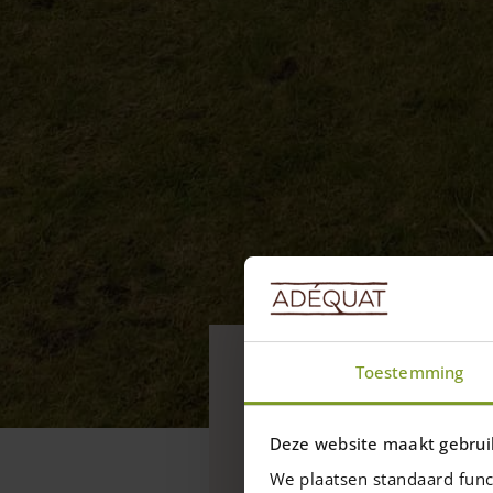
Blogs
Toestemming
De winnende
2021
Deze website maakt gebrui
Sneeuw en de lentezon! 
We plaatsen standaard func