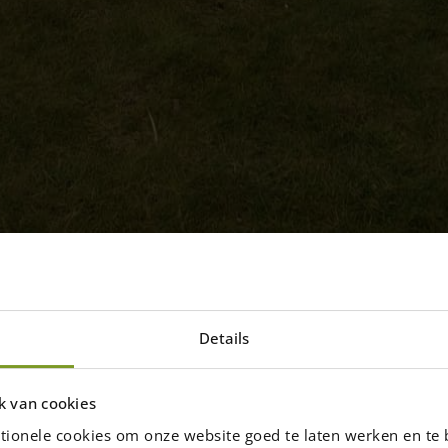
Details
 foto van februari
k van cookies
Februari had het allemaal en dat zie je
tionele cookies om onze website goed te laten werken en te 