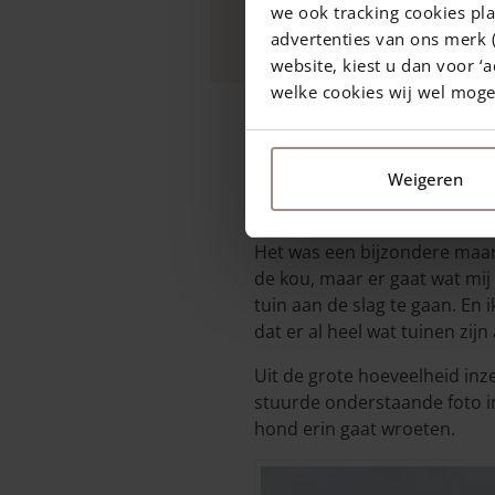
we ook tracking cookies pla
mooi terug in de foto's 
advertenties van ons merk (
website, kiest u dan voor ‘a
welke cookies wij wel mog
2 maart 2021
—
Rachel
3 min. leestijd
Weigeren
Het was een bijzondere maand
de kou, maar er gaat wat mij 
tuin aan de slag te gaan. En
dat er al heel wat tuinen zij
Uit de grote hoeveelheid in
stuurde onderstaande foto i
hond erin gaat wroeten.