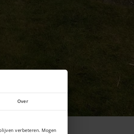
Over
blijven verbeteren. Mogen