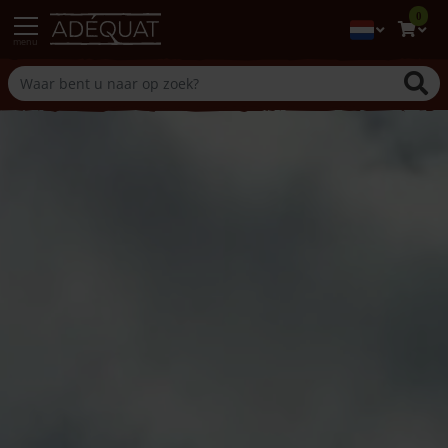
0
menu