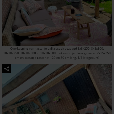
Overkapping van kastanje balk rustiek bezaagd 8x8x250, 8x8x300,
10x10x250, 10x10x300 en10x10x500 met kastanje plank gezaagd 2x15x250
cm en kastanje rasterlat 120 en 80 cm lang, 1/4 lat (gepunt)