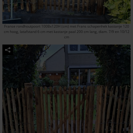
Franse rondhoutpoort 100Bx120H (cm) met Frans schapenhek kastanje 120
cm hoog, latafstand 6 cm met kastanje paal 200 cm lang, diam. 7/9 en 10/12
cm