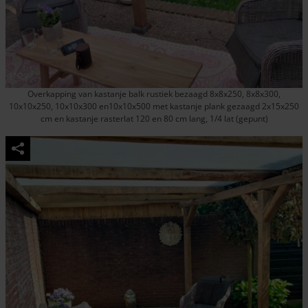
Overkapping van kastanje balk rustiek bezaagd 8x8x250, 8x8x300,
10x10x250, 10x10x300 en10x10x500 met kastanje plank gezaagd 2x15x250
cm en kastanje rasterlat 120 en 80 cm lang, 1/4 lat (gepunt)