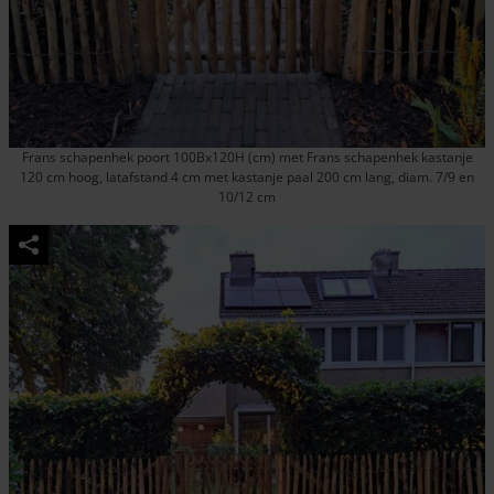
Frans schapenhek poort 100Bx120H (cm) met Frans schapenhek kastanje
120 cm hoog, latafstand 4 cm met kastanje paal 200 cm lang, diam. 7/9 en
10/12 cm