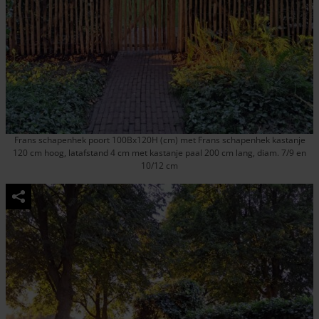
Frans schapenhek poort 100Bx120H (cm) met Frans schapenhek kastanje
120 cm hoog, latafstand 4 cm met kastanje paal 200 cm lang, diam. 7/9 en
10/12 cm