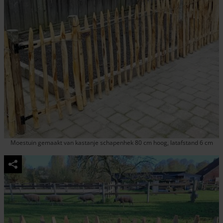
Moestuin gemaakt van kastanje schapenhek 80 cm hoog, latafstand 6 cm