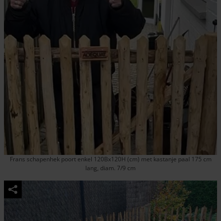
Frans schapenhek poort enkel 120Bx120H (cm) met kastanje paal 175 cm
lang, diam. 7/9 cm