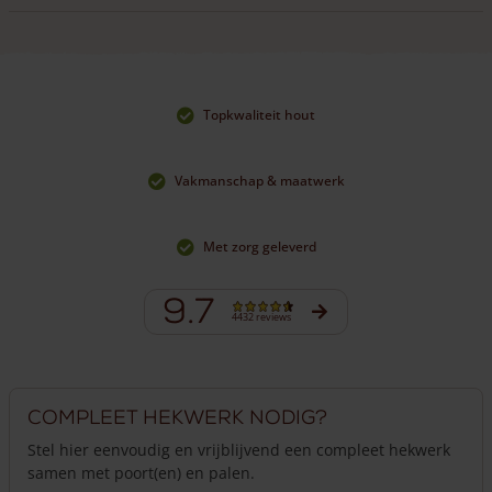
adviseren we
RVS-schroeven
van 6 x 120 mm of 6 x 140 mm.
Topkwaliteit hout
Vakmanschap & maatwerk
Met zorg geleverd
9.7
4432 reviews
Compleet hekwerk nodig?
Stel hier eenvoudig en vrijblijvend een compleet hekwerk
samen met poort(en) en palen.