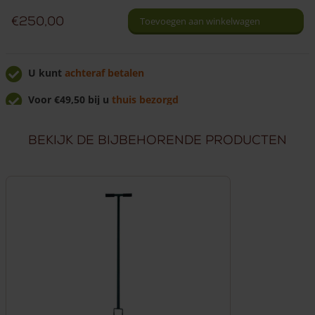
cm
€
250,00
Toevoegen aan winkelwagen
hoog
aantal
U kunt
achteraf betalen
Voor €49,50 bij u
thuis bezorgd
U krijgt
7% korting
bij afhalen!
Bekijk de bijbehorende producten