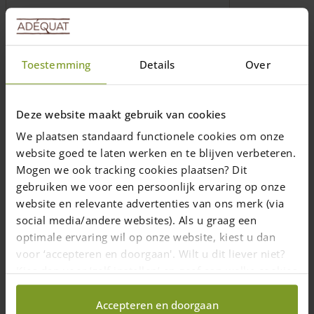
Deze
optie
kan
gekozen
Toestemming
Details
Over
worden
op
de
Deze website maakt gebruik van cookies
productpagina
We plaatsen standaard functionele cookies om onze
RVS-schroeven met boorkop incl.
bitje
website goed te laten werken en te blijven verbeteren.
Mogen we ook tracking cookies plaatsen? Dit
RVS-schroeven zijn beschermd tegen
gebruiken we voor een persoonlijk ervaring op onze
looizuur in eiken- en kastanjehout
website en relevante advertenties van ons merk (via
Diverse afmetingen
social media/andere websites). Als u graag een
optimale ervaring wil op onze website, kiest u dan
Vanaf
€
20,00
voor ‘accepteren en doorgaan'. Wilt u dit liever niet?
Levering in 10 werkdagen (NL/BE)
Kies dan voor ‘zelf instellen’ en geef aan welke cookies
Opties selecteren
wij wel mogen verzamelen.
Dit
Accepteren en doorgaan