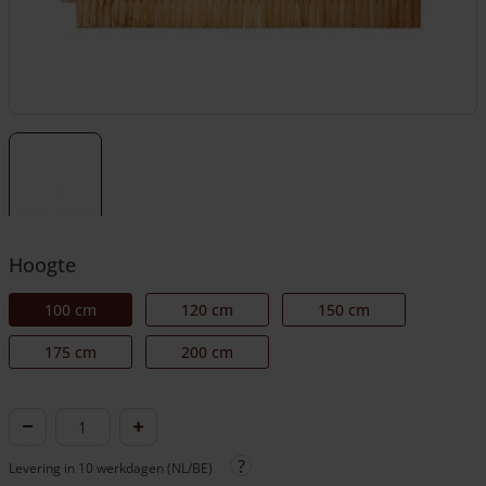
Hoogte
100 cm
120 cm
150 cm
175 cm
200 cm
Kastanje
scherm
Levering in 10 werkdagen (NL/BE)
100