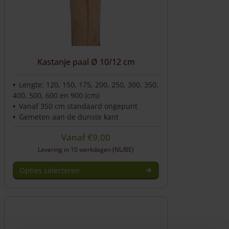
Kastanje paal Ø 10/12 cm
Lengte: 120, 150, 175, 200, 250, 300, 350,
400, 500, 600 en 900 (cm)
Vanaf 350 cm standaard ongepunt
Gemeten aan de dunste kant
Vanaf
€
9,00
Levering in 10 werkdagen (NL/BE)
Opties selecteren
Dit
product
heeft
meerdere
variaties.