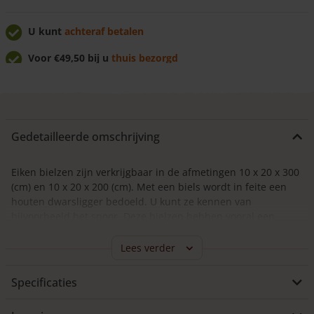
U kunt
achteraf betalen
Voor €49,50 bij u
thuis bezorgd
U krijgt
7% korting
bij afhalen!
Gedetailleerde omschrijving
Eiken bielzen zijn verkrijgbaar in de afmetingen 10 x 20 x 300
(cm) en 10 x 20 x 200 (cm). Met een biels wordt in feite een
houten dwarsligger bedoeld. U kunt ze kennen van
bijvoorbeeld het spoor. Deze bielzen hebben vooral een
praktische functie en hoeven niet per se mooi te zijn. Ze
moeten sterk en duurzaam zijn, maar er kunnen bijvoorbeeld
Lees verder
wel noesten, knoesten of kwasten in zitten en de vorm is niet
helemaal gelijk. Kortom; de kwaliteit van het hout dat voor
Specificaties
bielzen gebruikt wordt, ligt wat lager dan de eisen die gesteld
worden aan meubelhout.