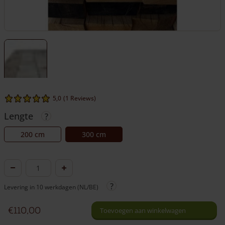
5,0
(1 Reviews)
Lengte
200 cm
300 cm
Eiken
bielzen
Levering in 10 werkdagen (NL/BE)
aantal
€
110,00
Toevoegen aan winkelwagen