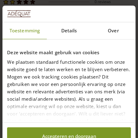
0 reviews
0 reviews
Reacties van klanten op Eiken bielzen
Toestemming
Details
Over
05-12-2024
Deze website maakt gebruik van cookies
Houten lader
Geverifieerde koper
We plaatsen standaard functionele cookies om onze
website goed te laten werken en te blijven verbeteren.
De mooie eiken paal past perfect bij de boerderij en is
ideaal om een lader aan te monteren.
Mogen we ook tracking cookies plaatsen? Dit
Heel blij mee!
gebruiken we voor een persoonlijk ervaring op onze
website en relevante advertenties van ons merk (via
social media/andere websites). Als u graag een
optimale ervaring wil op onze website, kiest u dan
voor ‘accepteren en doorgaan'. Wilt u dit liever niet?
Kies dan voor ‘zelf instellen’ en geef aan welke cookies
wij wel mogen verzamelen.
Accepteren en doorgaan