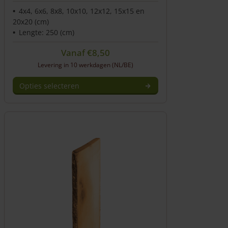
4x4, 6x6, 8x8, 10x10, 12x12, 15x15 en
20x20 (cm)
Lengte: 250 (cm)
Vanaf
€
8,50
Levering in 10 werkdagen (NL/BE)
Opties selecteren
Dit
product
heeft
meerdere
variaties.
Deze
optie
kan
gekozen
worden
op
de
productpagina