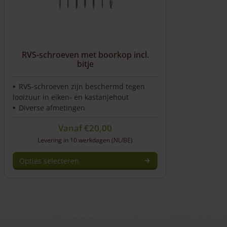
worden
op
de
productpagina
RVS-schroeven met boorkop incl.
bitje
RVS-schroeven zijn beschermd tegen
looizuur in eiken- en kastanjehout
Diverse afmetingen
Vanaf
€
20,00
Levering in 10 werkdagen (NL/BE)
Opties selecteren
Dit
product
heeft
meerdere
variaties.