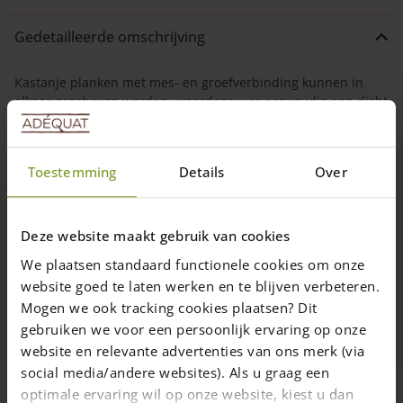
Deze
optie
Gedetailleerde omschrijving
kan
gekozen
worden
Kastanje planken met mes- en groefverbinding kunnen in
op
elkaar geschoven worden, waardoor u er eenvoudig een dicht
de
geheel van kunt maken. Deze speciale verbinding wordt ook
productpagina
wel veer- en groefverbinding genoemd of tong- en
groefverbinding. Het voordeel van deze planken is dat het
Toestemming
Details
Over
mes, de veer of de tong vast zitten aan de plank en perfect
Lees verder
(qua dikte en diepte) zijn afgestemd op de groef en hierdoor
voor een goede en sterke verbinding zorgen
Specificaties
Deze website maakt gebruik van cookies
Hierdoor zijn de kastanje planken bij uitstek geschikt om een
We plaatsen standaard functionele cookies om onze
Levering
muur of wal te maken. Prachtige kwaliteit kastanjehouten
website goed te laten werken en te blijven verbeteren.
planken!
De afmeting van deze kastanje planken met mes en groef: 2,5
Mogen we ook tracking cookies plaatsen? Dit
Afhalen
cm dik x 12 cm breed x 250 cm lang (het mes is 5 mm en die
gebruiken we voor een persoonlijk ervaring op onze
wordt in de groef van de volgende plank geschoven; de
website en relevante advertenties van ons merk (via
effectieve breedte (de werkbreedte) van de plank is 11 cm).
social media/andere websites). Als u graag een
optimale ervaring wil op onze website, kiest u dan
Kastanje planken met mes- en