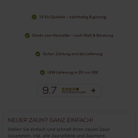
wie viele Pfosten und Latten Sie für Ihren Post & Rail Zaun
benötigen.
1A EU-Qualität – nachhaltig & günstig
Hier können Sie unverbindlich ein
individuelles Angebot
anfordern.
Direkt vom Hersteller – nach Maß & Beratung
Sicher: Zahlung erst bei Lieferung
LKW-Lieferung in DE nur 90€
9.7
4432 Bewertungen
Neuer Zaun? Ganz einfach!
Stellen Sie einfach und schnell Ihren neuen Zaun
zusammen, inkl. alle Zaunpfähle und Zauntore.