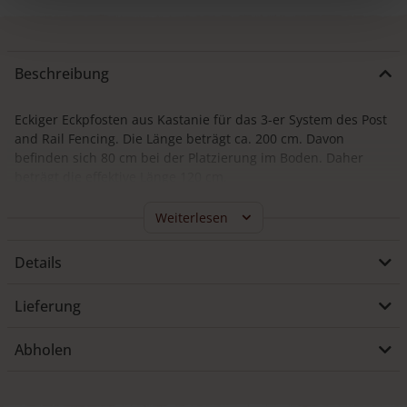
Beschreibung
Eckiger Eckpfosten aus Kastanie für das 3-er System des Post
and Rail Fencing. Die Länge beträgt ca. 200 cm. Davon
befinden sich 80 cm bei der Platzierung im Boden. Daher
beträgt die effektive Länge 120 cm.
Kastanienholz ist langlebig und benötigt keine spezielle
Weiterlesen
Behandlung oder Pflege.
Details
Der Eckpfosten für das System 3 ist Teil unserer Post & Rail
Fencing Zäune. Diese Zäune werden vor allem als
Weidezäune und Koppelzäune verwendet.
Lieferung
Eckpfosten Kastanie Eckig – System
Abholen
3 – in einem Post & Rail Fence
Rechts oben auf dieser Seite finden Sie unseren praktischen
Zaun-Konfigurator
, mit dem Sie genau berechnen können,