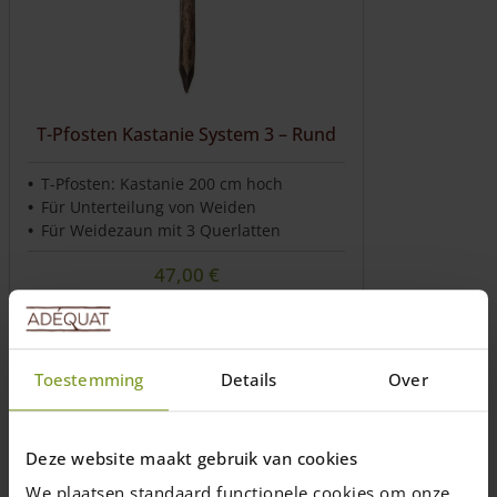
T-Pfosten Kastanie System 3 – Rund
T-Pfosten: Kastanie 200 cm hoch
Für Unterteilung von Weiden
Für Weidezaun mit 3 Querlatten
47,00
€
Preise inkl. 19% MwSt., zzgl.
Versandkosten
Lieferzeit: 1-2 Wochen
Toestemming
Details
Over
In den Warenkorb
Deze website maakt gebruik van cookies
We plaatsen standaard functionele cookies om onze