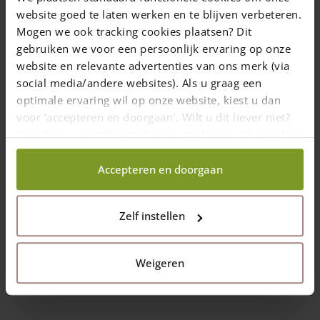
website goed te laten werken en te blijven verbeteren.
Komplette Umzäunung
Mogen we ook tracking cookies plaatsen? Dit
zusammenstellen?
gebruiken we voor een persoonlijk ervaring op onze
Berechnen Sie dies ganz einfach mit
website en relevante advertenties van ons merk (via
unserem Zaunkonfigurator, einschließlich
social media/andere websites). Als u graag een
Pfosten, Tor
und
Befestigungsmaterial
.
optimale ervaring wil op onze website, kiest u dan
Sie erhalten sofort eine Übersicht über die
voor ‘accepteren en doorgaan'. Wilt u dit liever niet?
für Ihre Situation erforderlichen Materialien!
Kies dan voor ‘zelf instellen’ en geef aan welke cookies
wij wel mogen verzamelen.
Accepteren en doorgaan
Zelf instellen
Weigeren
Zaunkonfigurator