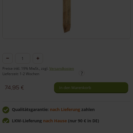
Eckpfosten
Kastanie
Preise inkl. 19% MwSt., zzgl.
Versandkosten
System
Lieferzeit: 1-2 Wochen
3
74,95
€
In den Warenkorb
–
Kantig
Menge
Qualitätsgarantie:
nach Lieferung
zahlen
LKW-Lieferung
nach Hause
(nur 90 € in DE)
Günstig
direkt vom Hersteller
kaufen