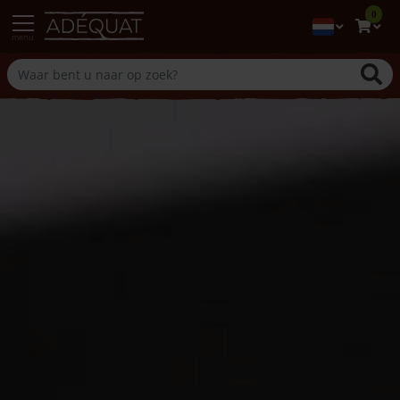
0
menu