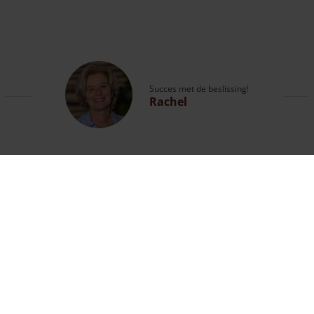
Succes met de beslissing!
Rachel
Vragen?
Bel met onze expert of bekijk de
contactpagina
.
Klantenservice geopend
tot 18:00 uur
013 508 2536