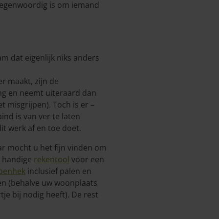
t tegenwoordig is om iemand
eam dat eigenlijk niks anders
r maakt, zijn de
ng en neemt uiteraard dan
 misgrijpen). Toch is er –
nd is van ver te laten
it werk af en toe doet.
aar mocht u het fijn vinden om
e handige
rekentool
voor een
apenhek
inclusief palen en
ten (behalve uw woonplaats
e bij nodig heeft). De rest