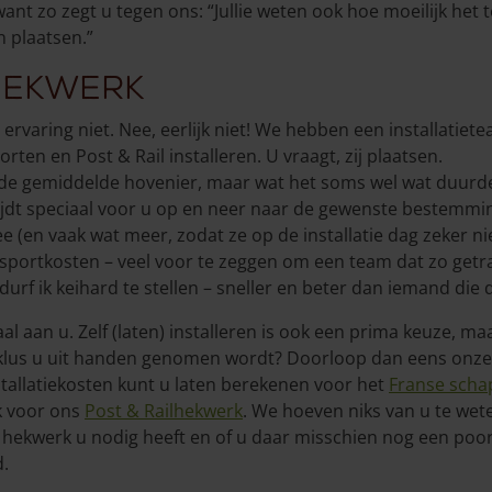
want zo zegt u tegen ons: “Jullie weten ook hoe moeilijk he
n plaatsen.”
 hekwerk
 ervaring niet. Nee, eerlijk niet! We hebben een installatiet
en en Post & Rail installeren. U vraagt, zij plaatsen.
de gemiddelde hovenier, maar wat het soms wel wat duurde
ijdt speciaal voor u op en neer naar de gewenste bestemmi
(en vaak wat meer, zodat ze op de installatie dag zeker niet
ortkosten – veel voor te zeggen om een team dat zo getrai
urf ik keihard te stellen – sneller en beter dan iemand die d
aal aan u. Zelf (laten) installeren is ook een prima keuze, m
e klus u uit handen genomen wordt? Doorloop dan eens onz
nstallatiekosten kunt u laten berekenen voor het
Franse sch
k voor ons
Post & Railhekwerk
. We hoeven niks van u te we
 hekwerk u nodig heeft en of u daar misschien nog een poortj
d.