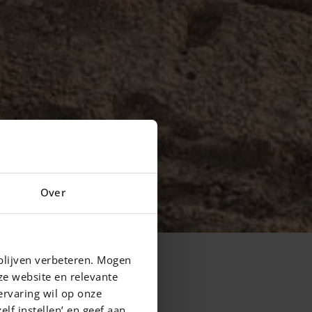
Over
blijven verbeteren. Mogen
ze website en relevante
ervaring wil op onze
elf instellen’ en geef aan