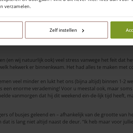
en verzamelen.
Zelf instellen
Acc
Deel op social media
n (en wij natuurlijk ook) veel stress vanwege het feit dat he
welk hekwerk er binnenkwam. Het had alles te maken met c
men veel minder en lukt het ons (bijna altijd) binnen 1-2 we
ns een enorme verademing! Voor u meestal ook, maar soms 
elde vanmorgen dat hij dit weekend ein-de-lijk tijd heeft, m
s of busjes geleend en – afhankelijk van de grootte van he
dat is lang niet altijd naast de deur. “Ik heb maar voor jull