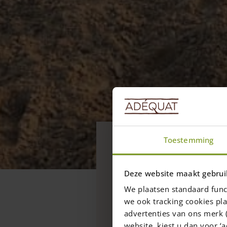
Blogs
Toestemming
Ons installa
klaar!
Deze website maakt gebrui
We plaatsen standaard func
Onze rekentool berekent
we ook tracking cookies pla
installatiekosten voor 
advertenties van ons merk (
rekentool in!
website, kiest u dan voor ‘a