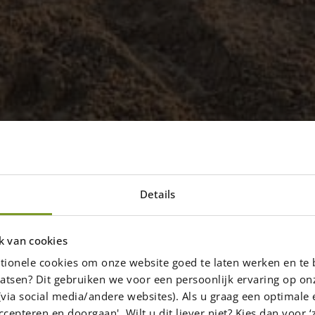
Details
tieteam staat voor u
k van cookies
tionele cookies om onze website goed te laten werken en te 
 direct en geheel vrijblijvend wat de
atsen? Dit gebruiken we voor een persoonlijk ervaring op on
uw project zijn! Benieuwd? Vul onze
via social media/andere websites). Als u graag een optimale 
ccepteren en doorgaan'. Wilt u dit liever niet? Kies dan voor ‘z