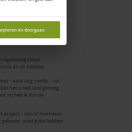
epteren en doorgaan
t regelmatig totaal
orona en de nasleep
ken – vaak nog sneller – uit
kan het u niet snel genoeg
aar nu heb ik dus de
t project – een of meerdere
ie gekozen, want jullie hebben