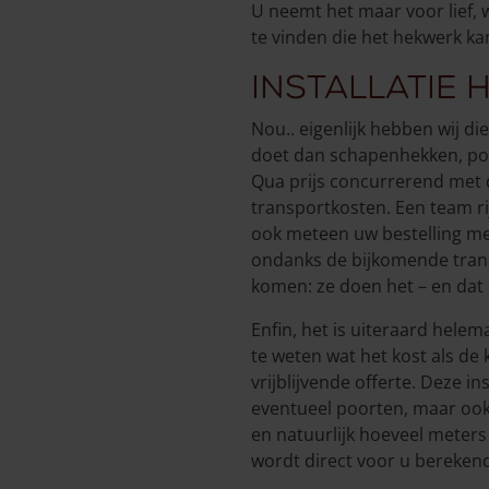
U neemt het maar voor lief, 
te vinden die het hekwerk ka
Installatie
Nou.. eigenlijk hebben wij die
doet dan schapenhekken, poort
Qua prijs concurrerend met 
transportkosten. Een team r
ook meteen uw bestelling mee 
ondanks de bijkomende transp
komen: ze doen het – en dat d
Enfin, het is uiteraard helem
te weten wat het kost als d
vrijblijvende offerte. Deze i
eventueel poorten, maar oo
en natuurlijk hoeveel meters
wordt direct voor u bereken