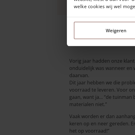
welke cookies wij wel mog
Weigeren
22 juli 2022
—
Rachel
3 min. leestijd
Vorig jaar hadden onze klante
onduidelijk was wanneer en 
daarvan.
Dit jaar hebben we die proble
voorraad te leveren. Voor o
gaan, want ja… “de tuinman b
materialen niet.”
Vaak worden er dan aanhanger
keren op en neer gereden. En 
het op voorraad!”