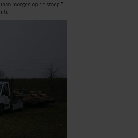
e staan morgen op de stoep.”
mt).