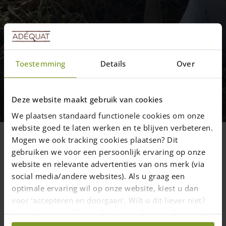
Toestemming
Details
Over
Blogs
Op ontdekkingstocht!
Deze website maakt gebruik van cookies
Onze nieuwe collega maakt al vrienden in
We plaatsen standaard functionele cookies om onze
de buurt!
website goed te laten werken en te blijven verbeteren.
Mogen we ook tracking cookies plaatsen? Dit
gebruiken we voor een persoonlijk ervaring op onze
website en relevante advertenties van ons merk (via
8 oktober 2021
—
Rachel
social media/andere websites). Als u graag een
1 min. leestijd
optimale ervaring wil op onze website, kiest u dan
voor ‘accepteren en doorgaan'. Wilt u dit liever niet?
Kies dan voor ‘zelf instellen’ en geef aan welke cookies
Sinds een paar weken is Lobbes dagelijks bij ons te vinden. Een
wij wel mogen verzamelen.