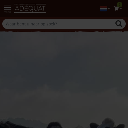
0
menu