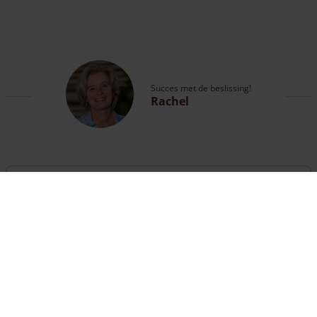
Succes met de beslissing!
Rachel
Vragen?
Bel met onze expert of bekijk de
contactpagina
.
Klantenservice geopend
tot 18:00 uur
013 508 2536