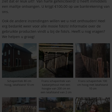
ziet dat er leuk uit!! Van harte gefeliciteerd! U heeft inmiddels
een mailtje ontvangen. U krijgt €100,00 op uw bankrekening van
ons.
Ook de andere inzendingen willen we u niet onthouden! Heel
erg bedankt weer voor alle mooie foto’s! Informatie over de
gebruikte producten vindt u bij de foto’s. Heeft u nog vragen?
We helpen u graag!
Schapenhek 80 cm
Frans schapenhek van
Frans schapenhek 100
hoog, latafstand 10 cm
kastanjehout met een
cm hoog met latafstand
hoogte van 200 cm en
10 cm
een latafstand van 2 cm