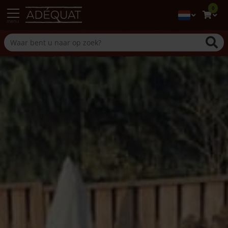
0
menu