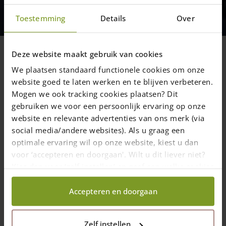
De winnaar van de maand
januari 2021
Toestemming
Details
Over
We hebben weer een winnaar!
Deze website maakt gebruik van cookies
We plaatsen standaard functionele cookies om onze
website goed te laten werken en te blijven verbeteren.
2 februari 2021
—
Rachel
Mogen we ook tracking cookies plaatsen? Dit
2 min. leestijd
gebruiken we voor een persoonlijk ervaring op onze
website en relevante advertenties van ons merk (via
social media/andere websites). Als u graag een
Wat een leuke foto’s hebben er weer ontvangen naar aanleiding
van onze winactie. Bij uw bestelling krijgt u een houten bordje
optimale ervaring wil op onze website, kiest u dan
met de naam Adéquat. Als u dit monteert op uw hekwerk en
voor ‘accepteren en doorgaan'. Wilt u dit liever niet?
hiervan een foto uploadt, maakt u kans op €100,00. Elke maand
Kies dan voor ‘zelf instellen’ en geef aan welke cookies
verloten we dit mooie bedrag onder de inzenders (het aantal
wij wel mogen verzamelen.
foto’s dat wordt ingestuurd, is hierbij niet van belang).
Accepteren en doorgaan
De winnende foto van deze maand is:
Zelf instellen