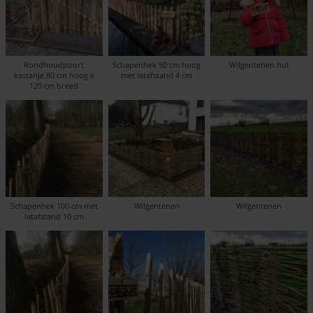
Rondhoudpoort
Schapenhek 50 cm hoog
Wilgentenen hut
kastanje 80 cm hoog x
met latafstand 4 cm
120 cm breed
Schapenhek 100 cm met
Wilgentenen
Wilgentenen
latafstand 10 cm