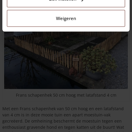
Weigeren
Frans schapenhek 50 cm hoog met latafstand 4 cm
Met een Frans schapenhek van 50 cm hoog en een latafstand
van 4 cm is in deze mooie tuin een apart moestuin-vak
gecreëerd. De omheining beschermt de moestuin tegen een
enthousiast gravende hond en tegen katten uit de buurt! Wat