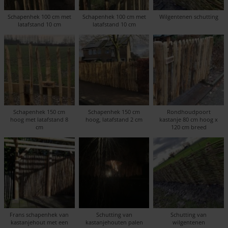
Schapenhek 100 cm met
Schapenhek 100 cm met
Wilgentenen schutting
latafstand 10 cm
latafstand 10 cm
Schapenhek 150 cm
Schapenhek 150 cm
Rondhoudpoort
hoog met latafstand 8
hoog, latafstand 2 cm
kastanje 80 cm hoog x
cm
120 cm breed
Frans schapenhek van
Schutting van
Schutting van
kastanjehout met een
kastanjehouten palen
wilgentenen