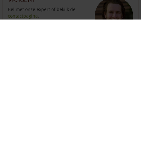
Bel met onze expert of bekijk de
contactpagina
.
Klantenservice geopend
tot 18:00 uur
013 508 2536
Hekwerk nodig?
Stel hier eenvoudig een compleet hekwerk samen met
poort(en) en palen.
Stel uw hekwerk samen