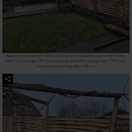
Kastanje vlechtscherm 180Hx180B (cm) met kastanje paal ronde hoeken
diam 10 cm, lengte 270 cm en kastanje paal 300 cm lang, diam. 7/9 cm en
halfrond 400 cm lang, diam. 7/9 cm