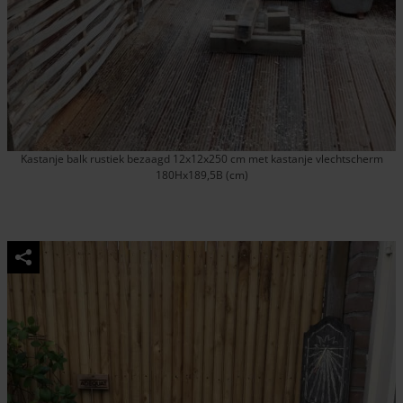
Kastanje balk rustiek bezaagd 12x12x250 cm met kastanje vlechtscherm
180Hx189,5B (cm)