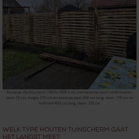
Kastanje vlechtscherm 180Hx180B (cm) met kastanje paal ronde hoeken
diam 10 cm, lengte 270 cm en kastanje paal 300 cm lang, diam. 7/9 cm en
halfrond 400 cm lang, diam. 7/9 cm
Welk type houten tuinscherm gaat
het langst mee?