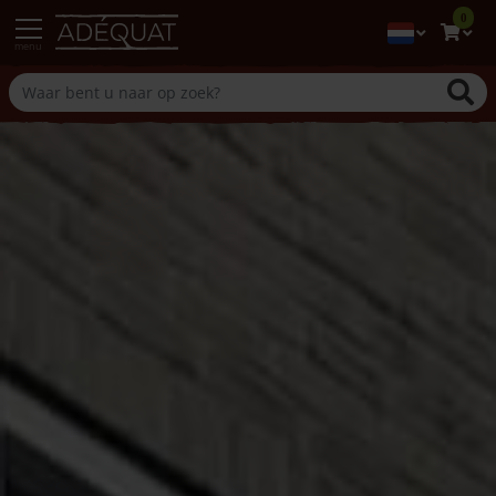
0
menu