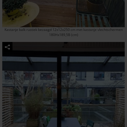
Kastanje balk rustiek bezaagd 12x12x250 cm met kastanje vlechtschermen
180Hx189,5B (cm)