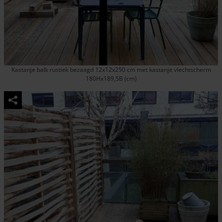
Kastanje balk rustiek bezaagd 12x12x250 cm met kastanje vlechtscherm
180Hx189,5B (cm)