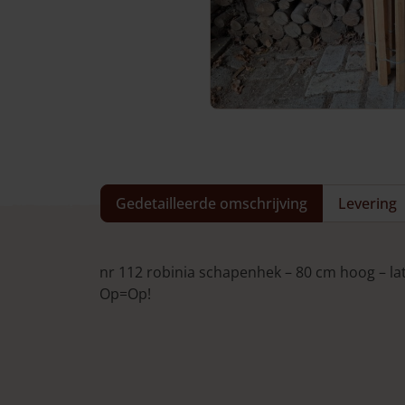
Aanbiedingen
Veel gestelde vragen
Service & Contact
Gedetailleerde omschrijving
Levering
nr 112 robinia schapenhek – 80 cm hoog – la
Op=Op!