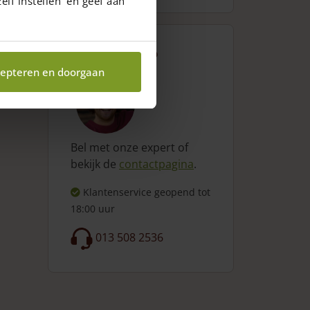
elf instellen’ en geef aan
Vragen?
epteren en doorgaan
Bel met onze expert of
bekijk de
contactpagina
.
Klantenservice geopend
tot
18:00 uur
013 508 2536