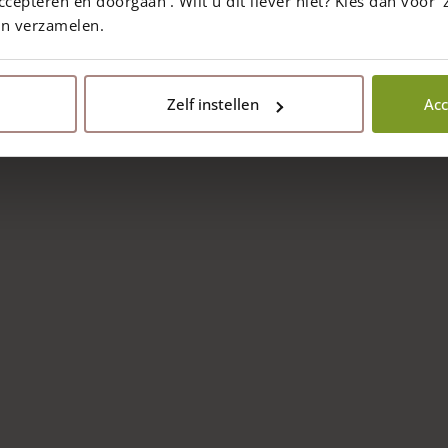
ccepteren en doorgaan'. Wilt u dit liever niet? Kies dan voor ‘z
en verzamelen.
Zelf instellen
Acc