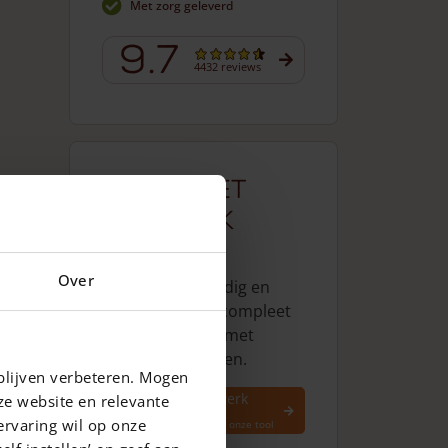
Met zorg geleverd
9.7
4432 reviews
Compleet
hekwerk
nodig?
Over
Stel hier eenvoudig en
vrijblijvend een compleet
hekwerk samen met
poort(en) en palen.
blijven verbeteren. Mogen
Stel uw hekwerk
ze website en relevante
samen
ervaring wil op onze
Bereken direct via onze tool