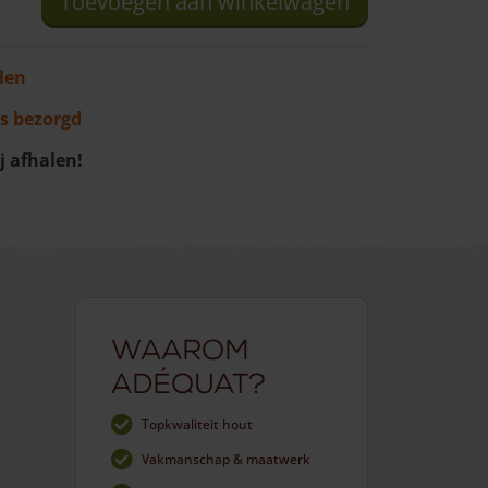
Toevoegen aan winkelwagen
len
s bezorgd
j afhalen!
Waarom
Adéquat?
Topkwaliteit hout
Vakmanschap & maatwerk