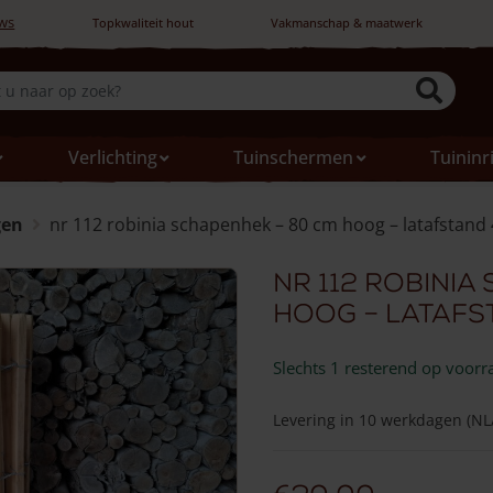
ws
Topkwaliteit hout
Vakmanschap & maatwerk
Verlichting
Tuinschermen
Tuininr
gen
nr 112 robinia schapenhek – 80 cm hoog – latafstand
nr 112 robinia
hoog – latafst
Slechts 1 resterend op voorr
Levering in 10 werkdagen (NL