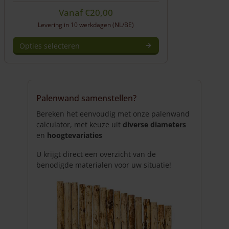
Vanaf
€
20,00
Levering in 10 werkdagen (NL/BE)
Opties selecteren
Dit
product
heeft
meerdere
Palenwand samenstellen?
variaties.
Deze
Bereken het eenvoudig met onze palenwand
optie
calculator, met keuze uit
diverse diameters
kan
en
hoogtevariaties
gekozen
U krijgt direct een overzicht van de
worden
benodigde materialen voor uw situatie!
op
de
productpagina