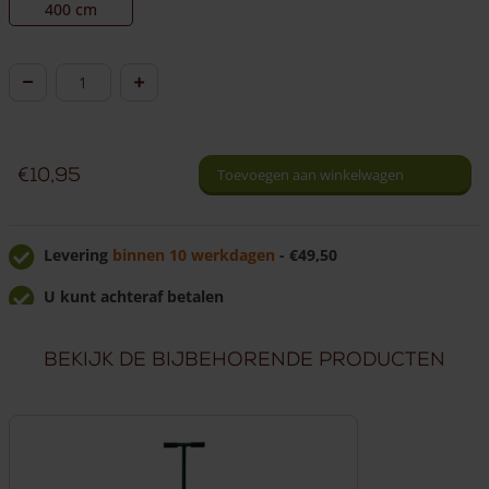
400 cm
Kastanje
paal
halfrond
Ø
€
10,95
Toevoegen aan winkelwagen
10/12
cm
aantal
Levering
binnen 10 werkdagen
- €49,50
U kunt achteraf betalen
U krijgt
7% korting
bij afhalen!
Bekijk de bijbehorende producten