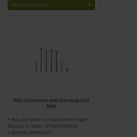
Opties selecteren
Dit
product
heeft
meerdere
variaties.
Deze
optie
kan
gekozen
worden
op
de
productpagina
RVS-schroeven met boorkop incl.
bitje
RVS-schroeven zijn beschermd tegen
looizuur in eiken- en kastanjehout
Diverse afmetingen