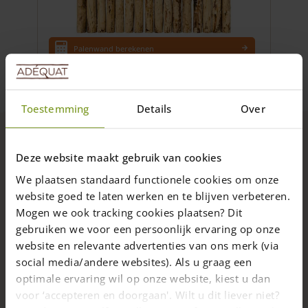
Palenwand berekenen
Toestemming
Details
Over
Gedetailleerde omschrijving
Deze website maakt gebruik van cookies
We plaatsen standaard functionele cookies om onze
We leveren de kastanje paal halfrond in Ø 7/9 cm en Ø 10/12
website goed te laten werken en te blijven verbeteren.
cm in verschillende lengtematen. Het gaat hier om halve
Mogen we ook tracking cookies plaatsen? Dit
rondhoutpalen van duurzaam, natuurlijk kastanjehout. De
gebruiken we voor een persoonlijk ervaring op onze
halfronde kastanjepalen worden vaak gebruikt om een muur
website en relevante advertenties van ons merk (via
te bekleden of in de constructie van een speeltoestel
social media/andere websites). Als u graag een
(bijvoorbeeld een schommel). Je ziet ze ook vaak op de
Lees verder
bovenkant van een balustrade. Bent u op zoek naar halfronde
optimale ervaring wil op onze website, kiest u dan
palen om een poort of hekwerk te bekleden? Kijk dan eens bij
voor ‘accepteren en doorgaan'. Wilt u dit liever niet?
Specificaties
onze
halfronde kastanjelatten
.