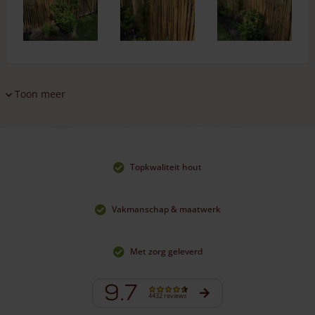
Toon meer
Topkwaliteit hout
Vakmanschap & maatwerk
Met zorg geleverd
9.7
4432 reviews