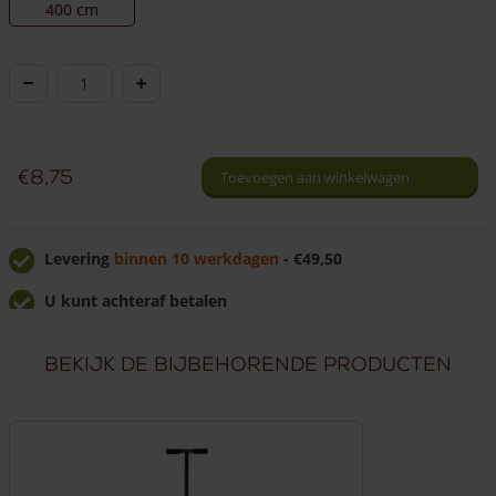
400 cm
Kastanje
paal
halfrond
Ø
€
8,75
Toevoegen aan winkelwagen
7/9
cm
aantal
Levering
binnen 10 werkdagen
- €49,50
U kunt achteraf betalen
U krijgt
7% korting
bij afhalen!
Bekijk de bijbehorende producten