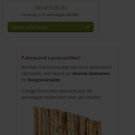
Vanaf
€
20,00
Levering in 10 werkdagen (NL/BE)
Opties selecteren
Dit
product
heeft
meerdere
Palenwand samenstellen?
variaties.
Deze
Bereken het eenvoudig met onze palenwand
optie
calculator, met keuze uit
diverse diameters
kan
en
hoogtevariaties
gekozen
U krijgt direct een overzicht van de
worden
benodigde materialen voor uw situatie!
op
de
productpagina