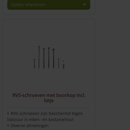
Opties selecteren
Dit
product
heeft
meerdere
variaties.
Deze
optie
kan
gekozen
worden
op
de
productpagina
RVS-schroeven met boorkop incl.
bitje
RVS-schroeven zijn beschermd tegen
looizuur in eiken- en kastanjehout
Diverse afmetingen