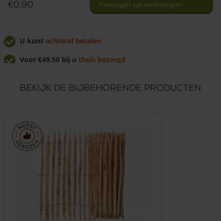
€
0,90
Toevoegen aan winkelwagen
U kunt
achteraf betalen
Voor €49,50 bij u
thuis bezorgd
U krijgt
7% korting
bij afhalen!
Bekijk de bijbehorende producten