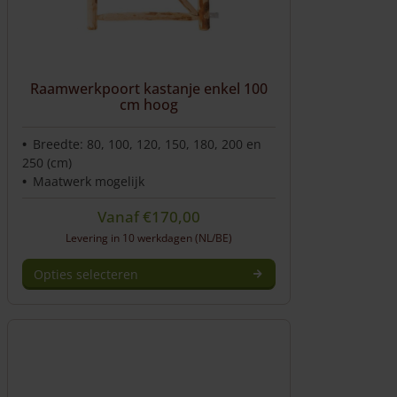
worden
op
de
productpagina
Raamwerkpoort kastanje enkel 100
cm hoog
Breedte: 80, 100, 120, 150, 180, 200 en
250 (cm)
Maatwerk mogelijk
Vanaf
€
170,00
Levering in 10 werkdagen (NL/BE)
Opties selecteren
Dit
product
heeft
meerdere
variaties.
Deze