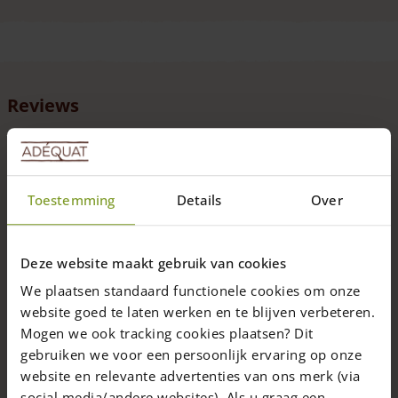
100 cm, 120 cm, 150 cm, 175 cm en 200 cm.
Reviews
4,9
/ 5
(10 Reviews)
Beoordeling
Toestemming
Details
Over
9 reviews
1 reviews
Deze website maakt gebruik van cookies
0 reviews
We plaatsen standaard functionele cookies om onze
website goed te laten werken en te blijven verbeteren.
0 reviews
Mogen we ook tracking cookies plaatsen? Dit
gebruiken we voor een persoonlijk ervaring op onze
0 reviews
website en relevante advertenties van ons merk (via
social media/andere websites). Als u graag een