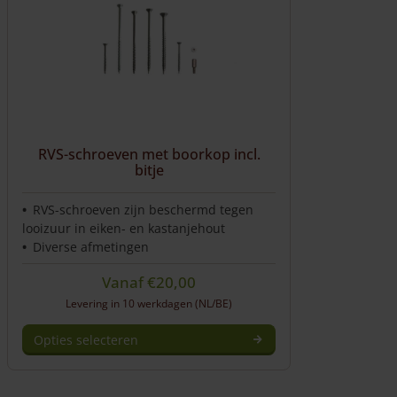
optie
kan
gekozen
worden
op
de
productpagina
RVS-schroeven met boorkop incl.
bitje
RVS-schroeven zijn beschermd tegen
looizuur in eiken- en kastanjehout
Diverse afmetingen
Vanaf
€
20,00
Levering in 10 werkdagen (NL/BE)
Opties selecteren
Dit
product