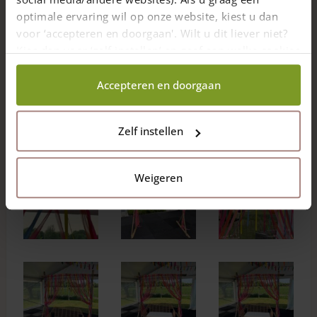
Reacties van klanten op Rasterlatten
optimale ervaring wil op onze website, kiest u dan
voor ‘accepteren en doorgaan'. Wilt u dit liever niet?
27-05-2026
Kies dan voor ‘zelf instellen’ en geef aan welke cookies
Creatieve back-drop voor op een
Geverifieerde
wij wel mogen verzamelen.
bruiloft
koper
Accepteren en doorgaan
Dit keer geen hekwerk.
Voor de bruiloft van onze dochter heb ik deze prachtige
Zelf instellen
back-drop gemaakt met hout van Adequat.
Weigeren