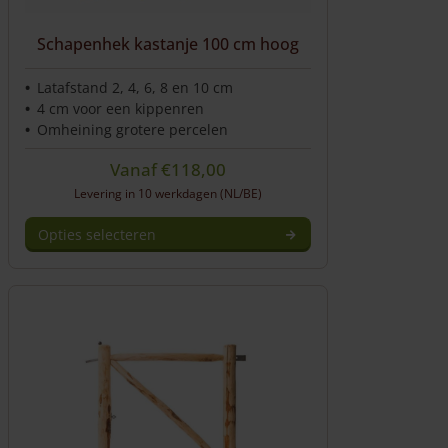
Schapenhek kastanje 100 cm hoog
Latafstand 2, 4, 6, 8 en 10 cm
4 cm voor een kippenren
Omheining grotere percelen
Vanaf
€
118,00
Levering in 10 werkdagen (NL/BE)
Opties selecteren
Dit
product
heeft
meerdere
variaties.
Deze
optie
kan
gekozen