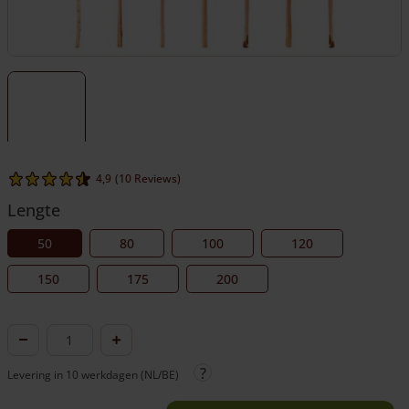
4,9
(10 Reviews)
Lengte
50
80
100
120
150
175
200
Rasterlatten
aantal
Levering in 10 werkdagen (NL/BE)