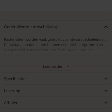
heeft
meerdere
variaties.
Deze
optie
Gedetailleerde omschrijving
kan
gekozen
worden
Rasterlatten worden vaak gebruikt voor decoratiedoeleinden.
op
De kastanjehouten latten hebben een driehoekige vorm en
de
zijn gezaagd. Een rasterlat is in feite 1/4 deel van een
productpagina
kastanjepaal met een diameter 4/6 cm. Kastanjehout is van
nature beschermd tegen weersinvloeden. Het heeft geen
extra behandeling nodig en zal na verloop van tijd op een
Lees verder
natuurlijke manier vergrijzen.
Specificaties
De rasterlatten hebben een grilliger uiterlijk dan de
halfronde kastanjelatten
.
Levering
Lengtematen
Afhalen
De latten zijn verkrijgbaar in diverse lengtematen. De
rasterlatten zijn verkrijgbaar in de lengtematen 50 cm, 80 cm,