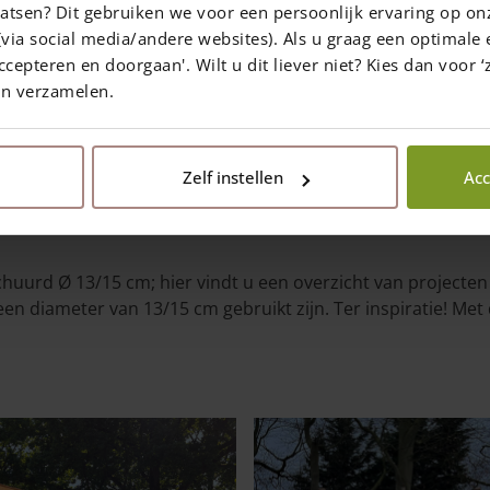
atsen? Dit gebruiken we voor een persoonlijk ervaring op on
en met een diameter van 13/15 cm
via social media/andere websites). Als u graag een optimale 
ccepteren en doorgaan'. Wilt u dit liever niet? Kies dan voor ‘z
en verzamelen.
Zelf instellen
Acc
Deel op social media
chuurd Ø 13/15 cm; hier vindt u een overzicht van projecte
een diameter van 13/15 cm gebruikt zijn. Ter inspiratie! Met