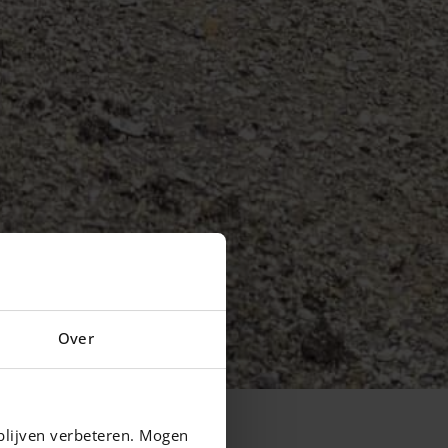
Over
blijven verbeteren. Mogen