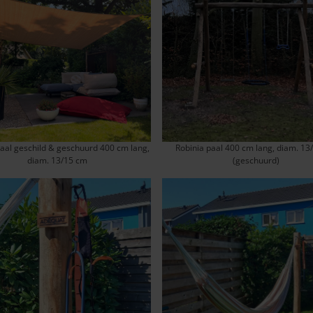
paal geschild & geschuurd 400 cm lang,
Robinia paal 400 cm lang, diam. 13
diam. 13/15 cm
(geschuurd)