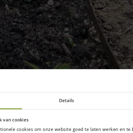
Details
n geschild en
13/15 cm
k van cookies
cht van projecten waar geschild en
tionele cookies om onze website goed te laten werken en te 