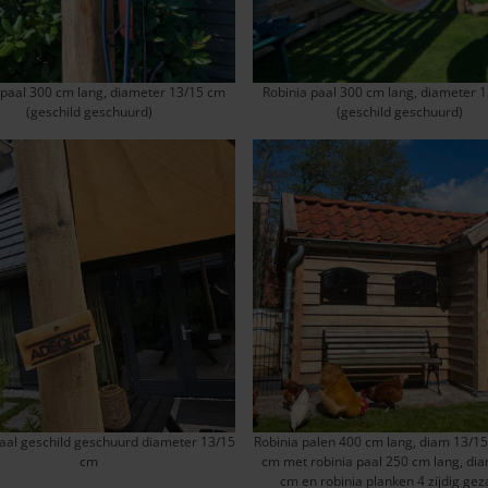
 paal 300 cm lang, diameter 13/15 cm
Robinia paal 300 cm lang, diameter 
(geschild geschuurd)
(geschild geschuurd)
aal geschild geschuurd diameter 13/15
Robinia palen 400 cm lang, diam 13/15
cm
cm met robinia paal 250 cm lang, dia
cm en robinia planken 4 zijdig gez