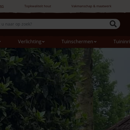
ws
Topkwaliteit hout
Vakmanschap & maatwerk
Verlichting
Tuinschermen
Tuininr