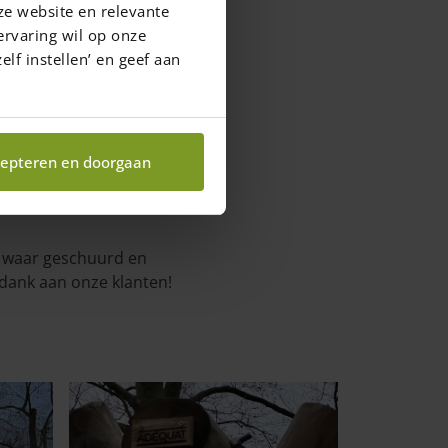
ze website en relevante
ervaring wil op onze
elf instellen’ en geef aan
epteren en doorgaan
n waar geschuurd en
 dank aan onze klanten!