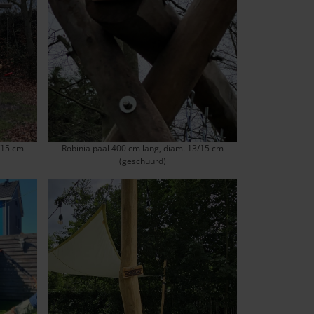
/15 cm
Robinia paal 400 cm lang, diam. 13/15 cm
(geschuurd)