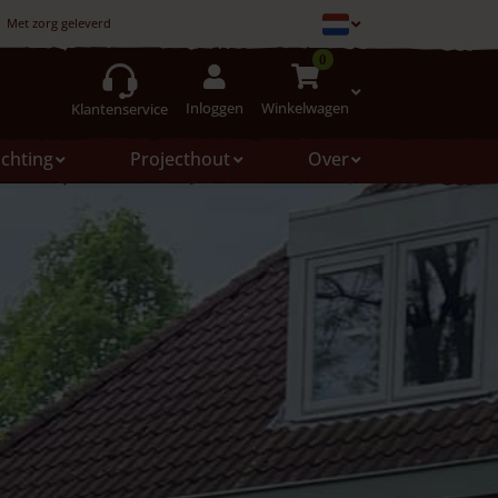
Met zorg geleverd
0
Inloggen
Winkelwagen
Klantenservice
ichting
Projecthout
Over