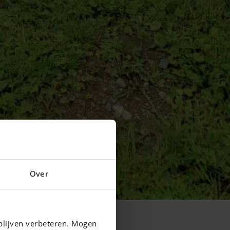
Over
blijven verbeteren. Mogen