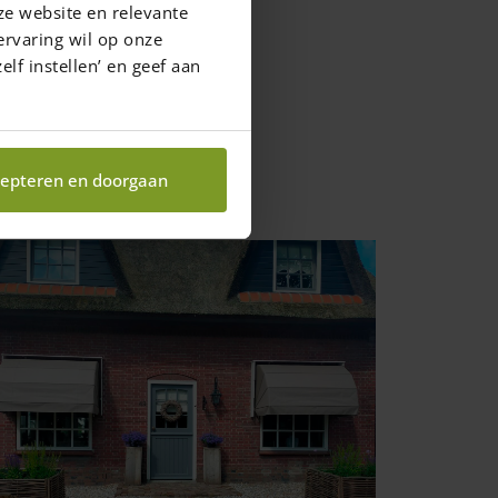
ze website en relevante
ervaring wil op onze
elf instellen’ en geef aan
epteren en doorgaan