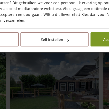
atsen? Dit gebruiken we voor een persoonlijk ervaring op on
ruikt voor Post & Rail hekwerk 2-niveau.
via social media/andere websites). Als u graag een optimale 
ccepteren en doorgaan'. Wilt u dit liever niet? Kies dan voor ‘z
en verzamelen.
Deel op social media
Zelf instellen
Acc