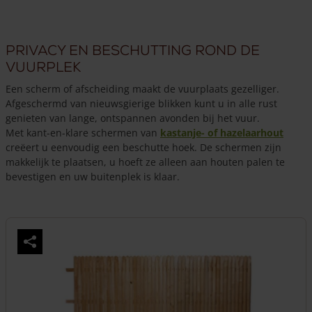
product
heeft
meerdere
Privacy en beschutting rond de
variaties.
Deze
vuurplek
optie
Een scherm of afscheiding maakt de vuurplaats gezelliger.
kan
Afgeschermd van nieuwsgierige blikken kunt u in alle rust
gekozen
genieten van lange, ontspannen avonden bij het vuur.
worden
Met kant-en-klare schermen van
kastanje- of hazelaarhout
op
creëert u eenvoudig een beschutte hoek. De schermen zijn
de
makkelijk te plaatsen, u hoeft ze alleen aan houten palen te
productpagina
bevestigen en uw buitenplek is klaar.