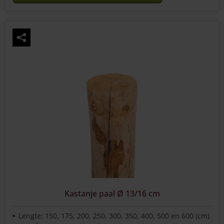
Dit
product
heeft
meerdere
variaties.
Deze
optie
kan
gekozen
worden
op
de
productpagina
Kastanje paal Ø 13/16 cm
Lengte: 150, 175, 200, 250, 300, 350, 400, 500 en 600 (cm)