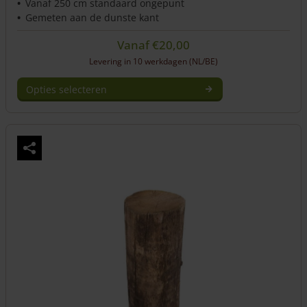
Vanaf 250 cm standaard ongepunt
Gemeten aan de dunste kant
Vanaf
€
20,00
Levering in 10 werkdagen (NL/BE)
Opties selecteren
Dit
product
heeft
meerdere
variaties.
Deze
optie
kan
gekozen
worden
op
de
productpagina