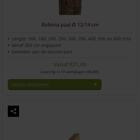
Robinia paal Ø 12/14 cm
Lengte: 160, 180, 200, 250, 300, 350, 400, 500 en 600 (cm)
Vanaf 350 cm ongepunt
Gemeten aan de dunste kant
Vanaf
€
21,00
Levering in 10 werkdagen (NL/BE)
Opties selecteren
Dit
product
heeft
meerdere
variaties.
Deze
optie
kan