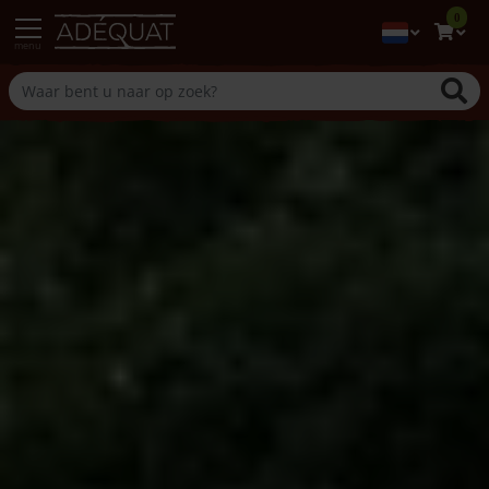
0
menu