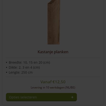
gekozen
worden
op
de
productpagina
Kastanje planken
Breedte: 10, 15 en 20 (cm)
Dikte: 2, 3 en 4 (cm)
Lengte: 250 cm
Vanaf
€
12,50
Levering in 10 werkdagen (NL/BE)
Opties selecteren
Dit