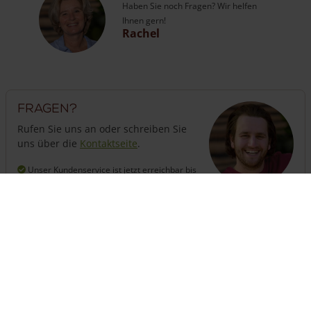
Haben Sie noch Fragen? Wir helfen
Ihnen gern!
Rachel
Fragen?
Rufen Sie uns an oder schreiben Sie
uns über die
Kontaktseite
.
Unser Kundenservice ist jetzt erreichbar
bis
18:00 Uhr
+31 13 508 2536
Benötigen Sie einen Zaun?
Der Konfigurator berechnet, wie viel Zaun Sie benötigen,
inkl. Pfähle und Tore.