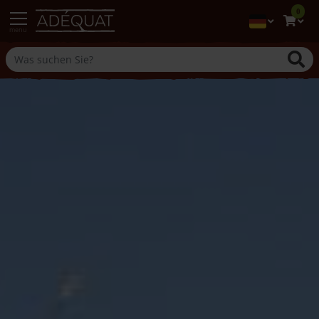
0
menu