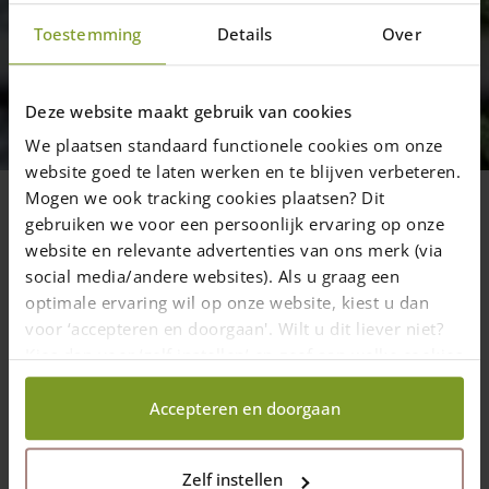
Toestemming
Details
Over
Aktuell
Video: Haselnusszaun befestigen
Deze website maakt gebruik van cookies
– Aufbauanleitung
We plaatsen standaard functionele cookies om onze
Video-Anleitung: Wie baue ich einen
website goed te laten werken en te blijven verbeteren.
Mogen we ook tracking cookies plaatsen? Dit
Haselnusszaun auf? Schritt-für-Schritt
gebruiken we voor een persoonlijk ervaring op onze
website en relevante advertenties van ons merk (via
social media/andere websites). Als u graag een
optimale ervaring wil op onze website, kiest u dan
2 Oktober 2017
—
Rachel
voor ‘accepteren en doorgaan'. Wilt u dit liever niet?
1 min Lesezeit
Kies dan voor ‘zelf instellen’ en geef aan welke cookies
wij wel mogen verzamelen.
Accepteren en doorgaan
Video Anleitung Haselnusszaun
befestigen
In diesem Video sehen Sie, wie man in kurzer Zeit einen
Zelf instellen