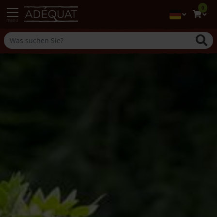
0
menu