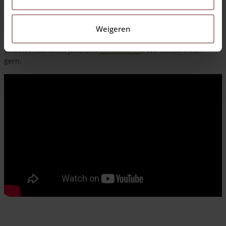
Haselnusszaun
befestigen kann.
Der Aufbau wird Schritt für Schritt erklärt.
Weigeren
Wenn Sie noch Fragen haben, können Sie uns
selbstverständlich jederzeit
kontaktieren
. Wir helfen Ihnen
gern.