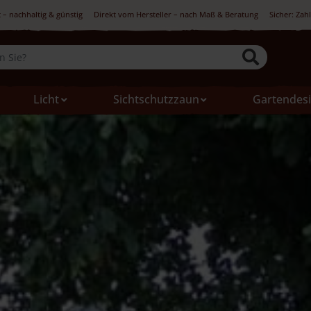
 – nachhaltig & günstig
Direkt vom Hersteller – nach Maß & Beratung
Sicher: Zah
Licht
Sichtschutzzaun
Gartendes