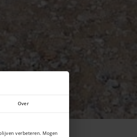
Over
blijven verbeteren. Mogen