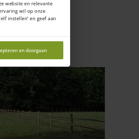
ze website en relevante
ervaring wil op onze
elf instellen’ en geef aan
epteren en doorgaan