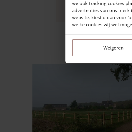
we ook tracking cookies pla
Pfosten Kastanie Rund -
advertenties van ons merk (
website, kiest u dan voor ‘a
welke cookies wij wel mog
6 Januar 2017
—
Rachel
1 min Lesezeit
Weigeren