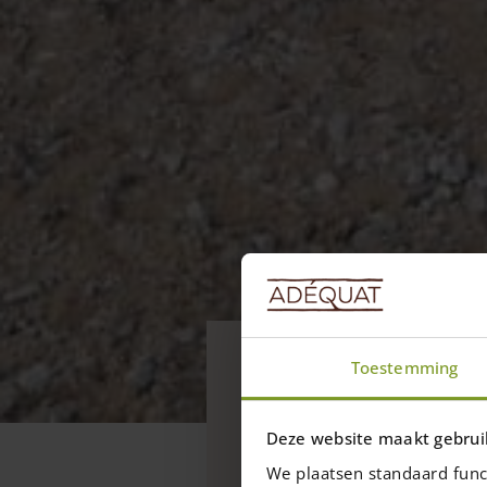
Aktuell
Toestemming
Projekte Pf
System 2
Deze website maakt gebrui
Hier finden Sie eine Üb
We plaatsen standaard func