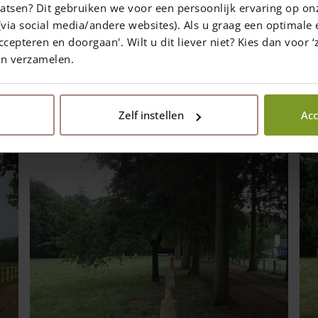
atsen? Dit gebruiken we voor een persoonlijk ervaring op on
 System 2 zu sehen ist.
via social media/andere websites). Als u graag een optimale 
ccepteren en doorgaan'. Wilt u dit liever niet? Kies dan voor ‘z
en verzamelen.
In sozialen Medien teilen
Zelf instellen
Acc