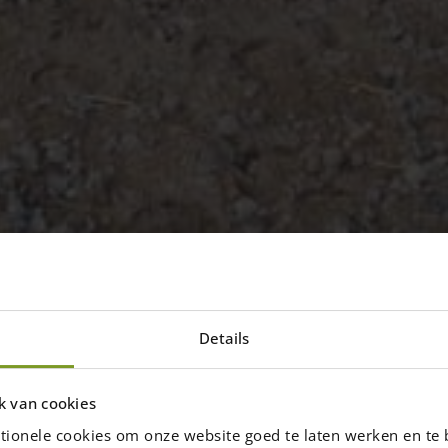
Details
osten Kastanie Rund –
k van cookies
ersicht der Projekte in denen Projekte
tionele cookies om onze website goed te laten werken en te 