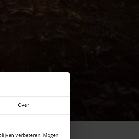
Over
blijven verbeteren. Mogen