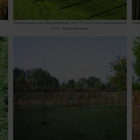
Staketenzaun von Kastanienholz mit 175 cm H mit Lattenabstand
Stak
4 cm - Kastanienzaun