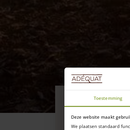
Aktuell
Toestemming
Projekte St
Hier finden Sie eine Üb
Deze website maakt gebrui
Staketenzaun 175 cm zu
We plaatsen standaard func