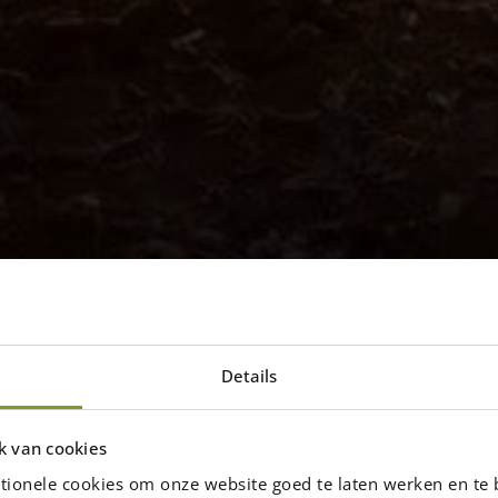
Details
aketenzaun 175 cm
ersicht der Projekte in denen
k van cookies
 sehen ist.
tionele cookies om onze website goed te laten werken en te 