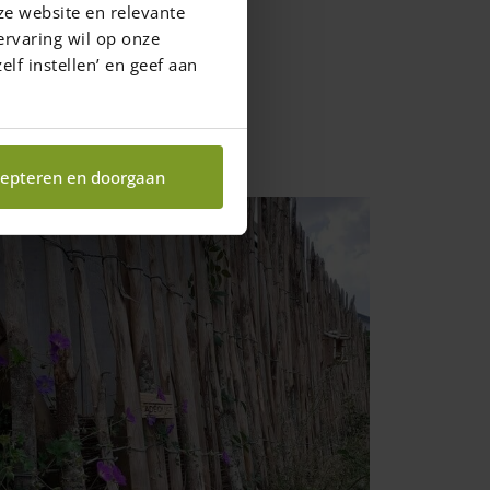
ze website en relevante
ervaring wil op onze
elf instellen’ en geef aan
epteren en doorgaan