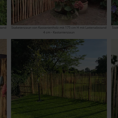
stand
Staketenzaun von Kastanienholz mit 175 cm H mit Lattenabstand
Sta
4 cm - Kastanienzaun