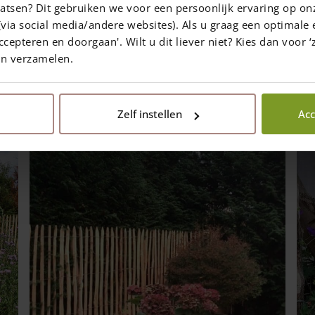
atsen? Dit gebruiken we voor een persoonlijk ervaring op on
via social media/andere websites). Als u graag een optimale 
ccepteren en doorgaan'. Wilt u dit liever niet? Kies dan voor ‘z
en verzamelen.
In sozialen Medien teilen
Zelf instellen
Acc