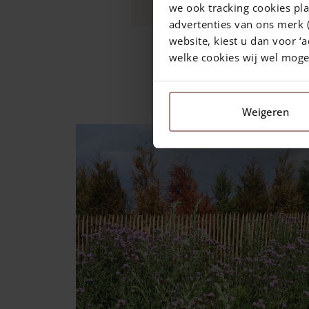
we ook tracking cookies pla
advertenties van ons merk (
website, kiest u dan voor ‘a
welke cookies wij wel mog
6 Januar 2017
—
Rachel
1 min Lesezeit
Weigeren