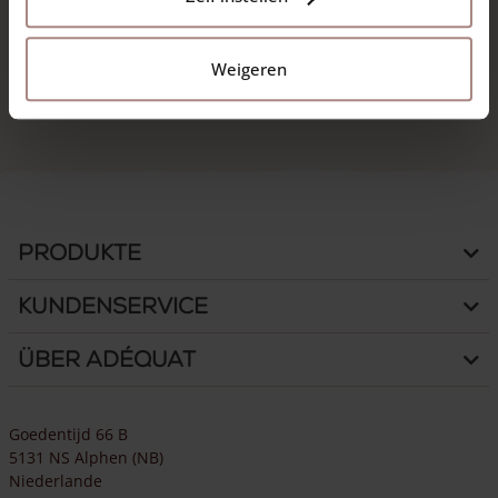
Weigeren
Produkte
Kundenservice
Über Adéquat
Goedentijd 66 B
5131 NS Alphen (NB)
Niederlande