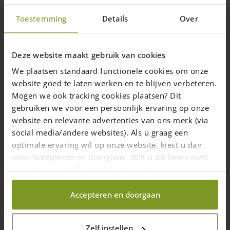
weist
weist
Toestemming
Details
Over
mehrere
mehrere
Varianten
Varianten
1A EU-Qualität – nachhaltig & günstig
auf.
auf.
Die
Die
Deze website maakt gebruik van cookies
Optionen
Optionen
Direkt vom Hersteller – nach Maß & Beratung
We plaatsen standaard functionele cookies om onze
können
können
auf
auf
website goed te laten werken en te blijven verbeteren.
der
der
Mogen we ook tracking cookies plaatsen? Dit
Sicher: Zahlung erst bei Lieferung
Produktseite
Produktseite
gebruiken we voor een persoonlijk ervaring op onze
gewählt
gewählt
website en relevante advertenties van ons merk (via
werden
werden
LKW-Lieferung in DE nur 90€
social media/andere websites). Als u graag een
optimale ervaring wil op onze website, kiest u dan
9.7
voor ‘accepteren en doorgaan'. Wilt u dit liever niet?
4432 Bewertungen
Kies dan voor ‘zelf instellen’ en geef aan welke cookies
wij wel mogen verzamelen.
Accepteren en doorgaan
Folgen Sie uns
Zelf instellen