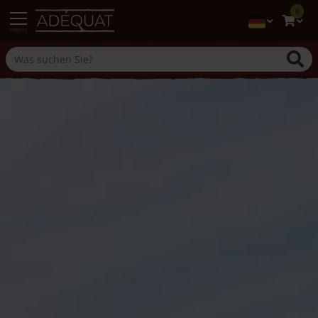
0
menu