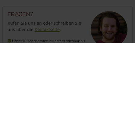
Fragen?
Rufen Sie uns an oder schreiben Sie
uns über die
Kontaktseite
.
Unser Kundenservice ist jetzt erreichbar
bis
18:00 Uhr
+31 13 508 2536
Benötigen Sie einen Zaun?
Der Konfigurator berechnet, wie viel Zaun Sie benötigen,
inkl. Pfähle und Tore.
Zaun zusammenstellen