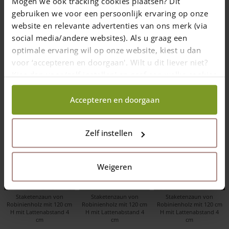
Mogen we ook tracking cookies plaatsen? Dit
in denen Staketenzaun Robinie 120 cm zu
gebruiken we voor een persoonlijk ervaring op onze
website en relevante advertenties van ons merk (via
sehen ist.
social media/andere websites). Als u graag een
optimale ervaring wil op onze website, kiest u dan
voor ‘accepteren en doorgaan'. Wilt u dit liever niet?
Kies dan voor ‘zelf instellen’ en geef aan welke cookies
31 August 2021
—
wij wel mogen verzamelen.
1 min Lesezeit
Accepteren en doorgaan
Zelf instellen
Weigeren
Staketenzaun von
Staketenzaun von
Staketenzaun von
Robinienholz mit 120 cm
Robinienholz mit 120 cm
Robinienholz mit 120 cm
H mit Lattenabstand 4
H mit Lattenabstand 4
H mit Lattenabstand 4
cm
cm
cm