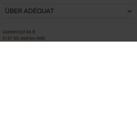
Über Adéquat
Goedentijd 66 B
5131 NS Alphen (NB)
Niederlande
Google maps
Tel.:
+31 (0)13-508 2536
E-Mail
info@adequat.eu
Öffnungszeiten
MO-FR
9:00 - 17:00
SA
9:00 - 17:00