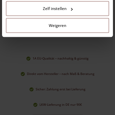
Zelf instellen
Weigeren
1A EU-Qualität – nachhaltig & günstig
Direkt vom Hersteller – nach Maß & Beratung
Sicher: Zahlung erst bei Lieferung
LKW-Lieferung in DE nur 90€