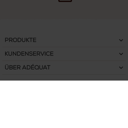
Produkte
Kundenservice
Über Adéquat
Goedentijd 66 B
5131 NS Alphen (NB)
Niederlande
Google maps
Tel.:
+31 (0)13-508 2536
E-Mail
info@adequat.eu