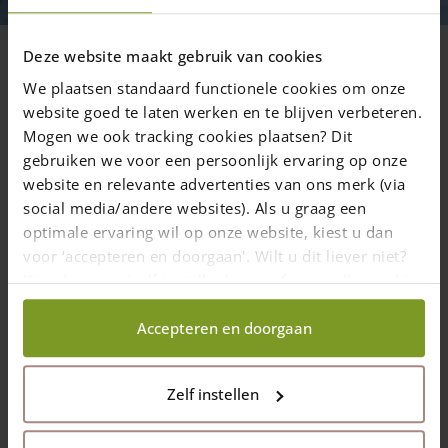
We zitten in Alphen, maar vandaag
hadden het ook de Alpen kunnen zijn!
Deze website maakt gebruik van cookies
Sneeuw, zon en prachtige plaatjes! Alleen
We plaatsen standaard functionele cookies om onze
de bergen moet u erbij denken!
website goed te laten werken en te blijven verbeteren.
Mogen we ook tracking cookies plaatsen? Dit
gebruiken we voor een persoonlijk ervaring op onze
website en relevante advertenties van ons merk (via
18 januari 2024
—
Rachel
social media/andere websites). Als u graag een
1 min. leestijd
optimale ervaring wil op onze website, kiest u dan
voor ‘accepteren en doorgaan'. Wilt u dit liever niet?
Kies dan voor ‘zelf instellen’ en geef aan welke cookies
Wat was het toch een prachtige dag vandaag! Deze Adéquate
sneeuwpop is gemaakt door Billy. Collega Henk had nog wat
wij wel mogen verzamelen.
afvalhout liggen! Geweldig toch!
Accepteren en doorgaan
Zelf instellen