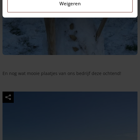
Weigeren
En nog wat mooie plaatjes van ons bedrijf deze ochtend!