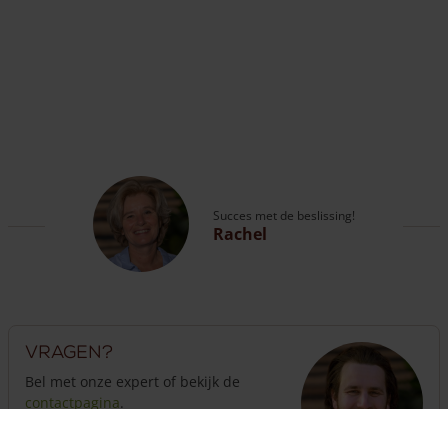
Succes met de beslissing!
Rachel
Vragen?
Bel met onze expert of bekijk de
contactpagina
.
Klantenservice geopend
tot 18:00 uur