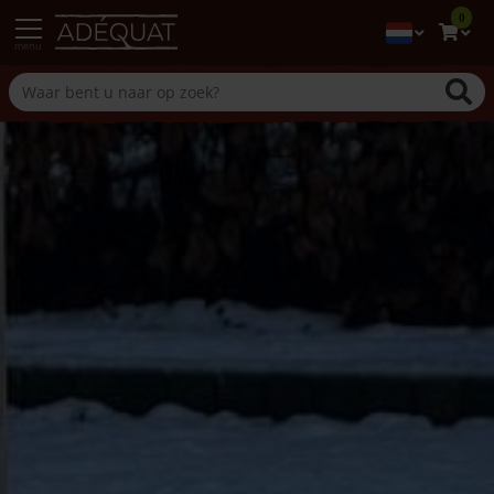
0
menu