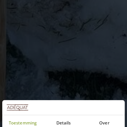
Blogs
Een Adéquate sneeuwpop!
Toestemming
Details
Over