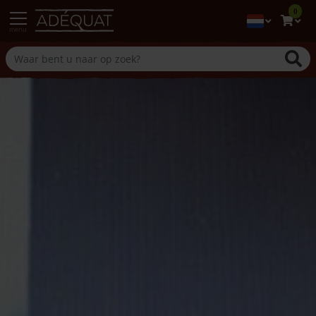
0
menu