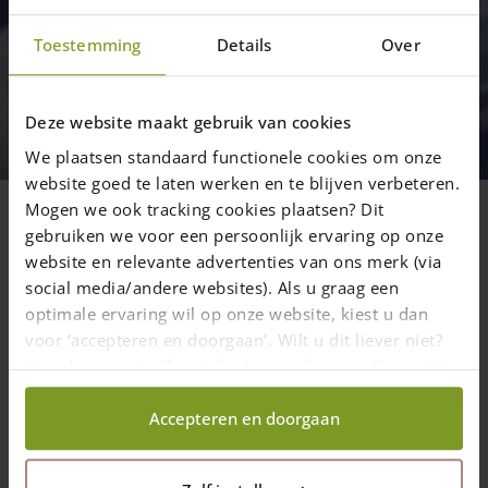
Toestemming
Details
Over
Blogs
Onze Billy gaat op bezoek bij ome
Deze website maakt gebruik van cookies
Pim
We plaatsen standaard functionele cookies om onze
Billy wilde bijvoorbeeld weten wat hond
website goed te laten werken en te blijven verbeteren.
Mogen we ook tracking cookies plaatsen? Dit
Lobbes zoal uitspookt op Adéquat. Het
gebruiken we voor een persoonlijk ervaring op onze
antwoord zal u verbazen!
website en relevante advertenties van ons merk (via
social media/andere websites). Als u graag een
optimale ervaring wil op onze website, kiest u dan
voor ‘accepteren en doorgaan'. Wilt u dit liever niet?
30 maart 2023
—
Rachel
Kies dan voor ‘zelf instellen’ en geef aan welke cookies
1 min. leestijd
wij wel mogen verzamelen.
Accepteren en doorgaan
Onze reporter Billy verblijde zijn oom Pim met een bezoekje. Hij
wilde bijvoorbeeld weten wat hij nou zo leuk vond aan het