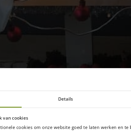
Details
stboompjes
heeft enorm veel voordelen!
k van cookies
tionele cookies om onze website goed te laten werken en te 