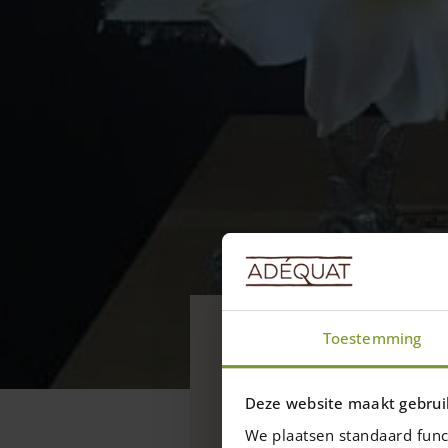
Blogs
Toestemming
Houten ker
Een houten kerstboom 
Deze website maakt gebrui
We plaatsen standaard func