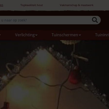
ws
Topkwaliteit hout
Vakmanschap & maatwerk
Verlichting
Tuinschermen
Tuininr