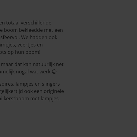
en totaal verschillende
 de boom bekleedde met een
o sfeervol. We hadden ook
lampjes, veertjes en
trots op hun boom!
aar dat kan natuurlijk net
namelijk nogal wat werk 😉
oires, lampjes en slingers
lijkertijd ook een originele
ini kerstboom met lampjes.