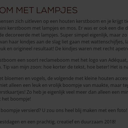
oom met lampjes
n mensen zich uitleven op een houten kerstboom en je krijgt ti
ini kerstboom met lampjes en mos. Er was er ook een die
de decoreerde met lampjes. Super simpel eigenlijk, maar z
 van haar kindjes aan de slag liet gaan met wattenschijfjes, 
uk en origineel resultaat! De kindjes waren met recht ape
stboom een soort reclameboom met het logo van Adéquat, m
. Tip van mijn zoon: hoe korter de tekst, hoe beter! Het is 
t bloemen en vogels, de volgende met kleine houten access
iet alleen een leuk en vrolijk boompje van maakte, maar tege
rstkaartjes! Zo heb je eigenlijk veel meer dan alleen een m
t het boompje!
 boompje versierd? U zou ons heel blij maken met een foto!
eestdagen en een prachtig, creatief en duurzaam 2018!