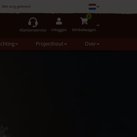
Met zorg geleverd
0
Inloggen
Winkelwagen
Klantenservice
ichting
Projecthout
Over