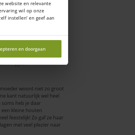
ze website en relevante
ervaring wil op onze
elf instellen’ en geef aan
behouden hun perfecte vorm,
epteren en doorgaan
jn sfeervol en heel leuk te
rstboompjes.
 moeder woont niet zo groot
ne kant natuurlijk wel heel
En soms heb je daar
e een kleine houten
eel feestelijk! Zo gaf ze haar
agen met veel plezier naar