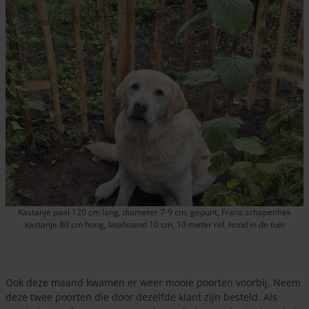
Kastanje paal 120 cm lang, diameter 7-9 cm, gepunt, Frans schapenhek
kastanje 80 cm hoog, latafstand 10 cm, 10 meter rol, hond in de tuin
Ook deze maand kwamen er weer mooie poorten voorbij. Neem
deze twee poorten die door dezelfde klant zijn besteld. Als