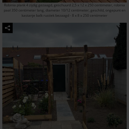
Robinia plank 4 zijdig gezaagd, geschuurd 2,5 x 12 x 250 centimeter, robinia
paal 350 centimeter lang, diameter 10/12 centimeter, geschild, ongepunt en
kastanje balk rustiek bezaagd - 8 x 8 x 250 centimeter