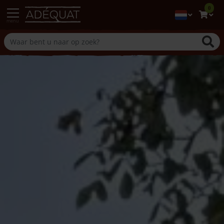
0
menu