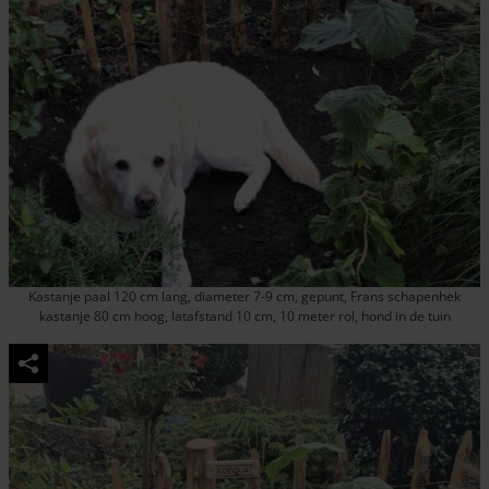
Kastanje paal 120 cm lang, diameter 7-9 cm, gepunt, Frans schapenhek
kastanje 80 cm hoog, latafstand 10 cm, 10 meter rol, hond in de tuin