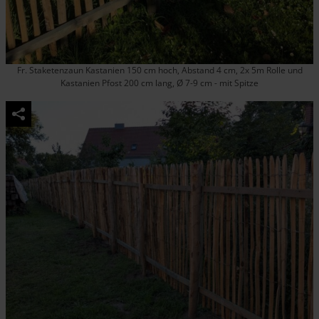
Fr. Staketenzaun Kastanien 150 cm hoch, Abstand 4 cm, 2x 5m Rolle und
Kastanien Pfost 200 cm lang, Ø 7-9 cm - mit Spitze