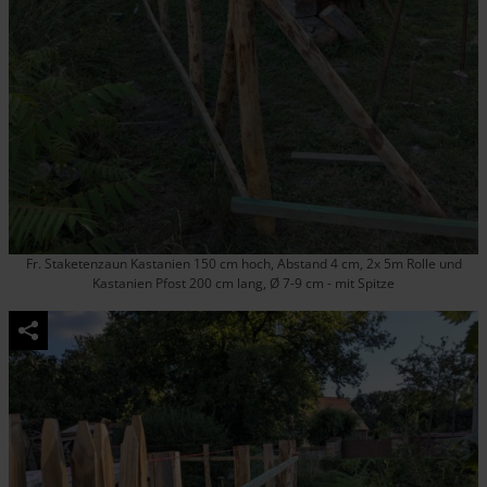
Fr. Staketenzaun Kastanien 150 cm hoch, Abstand 4 cm, 2x 5m Rolle und
Kastanien Pfost 200 cm lang, Ø 7-9 cm - mit Spitze