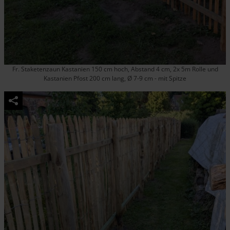
Fr. Staketenzaun Kastanien 150 cm hoch, Abstand 4 cm, 2x 5m Rolle und
Kastanien Pfost 200 cm lang, Ø 7-9 cm - mit Spitze