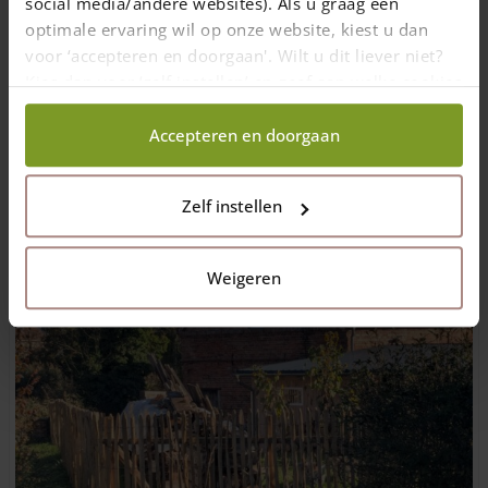
social media/andere websites). Als u graag een
2 cm Lattenabstand wählen bzw.
blickdichte
optimale ervaring wil op onze website, kiest u dan
Sichtschutzelemente
aus Holz bei uns bestellen.
voor ‘accepteren en doorgaan'. Wilt u dit liever niet?
Kies dan voor ‘zelf instellen’ en geef aan welke cookies
Mit der Einsendung der Fotos gewannen die beiden 100 € beim
Adéquat Fotowettbewerb
. Herzlichen Glückwunsch!
wij wel mogen verzamelen.
Accepteren en doorgaan
Zelf instellen
Weigeren