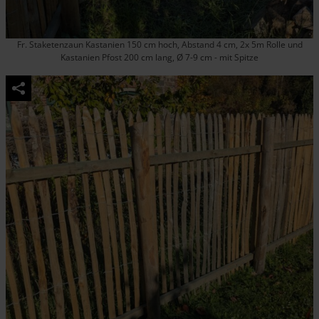
Fr. Staketenzaun Kastanien 150 cm hoch, Abstand 4 cm, 2x 5m Rolle und
Kastanien Pfost 200 cm lang, Ø 7-9 cm - mit Spitze