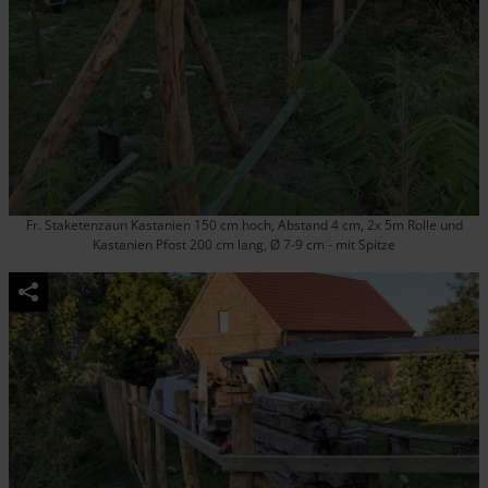
Fr. Staketenzaun Kastanien 150 cm hoch, Abstand 4 cm, 2x 5m Rolle und
Kastanien Pfost 200 cm lang, Ø 7-9 cm - mit Spitze