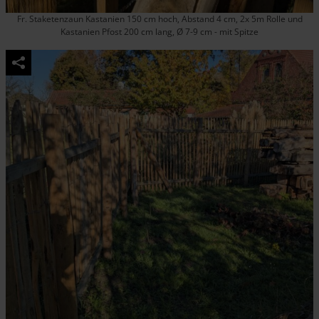
Fr. Staketenzaun Kastanien 150 cm hoch, Abstand 4 cm, 2x 5m Rolle und
Kastanien Pfost 200 cm lang, Ø 7-9 cm - mit Spitze