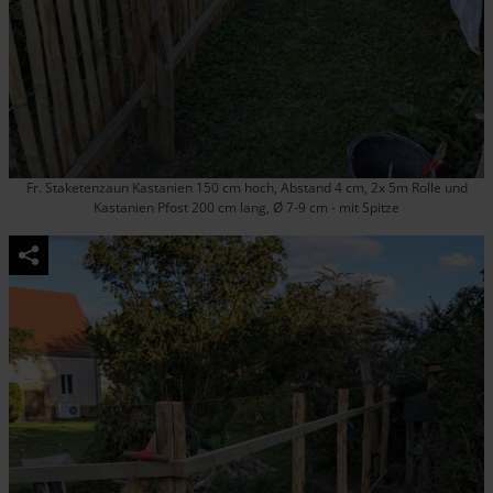
Fr. Staketenzaun Kastanien 150 cm hoch, Abstand 4 cm, 2x 5m Rolle und
Kastanien Pfost 200 cm lang, Ø 7-9 cm - mit Spitze