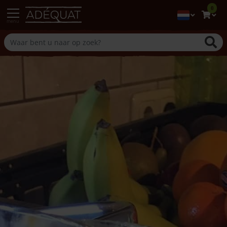
0
menu