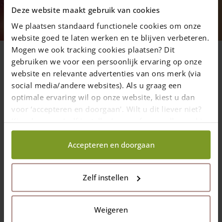
Gezondheid!!
Deze website maakt gebruik van cookies
We plaatsen standaard functionele cookies om onze
Blijf gezond!
website goed te laten werken en te blijven verbeteren.
Mogen we ook tracking cookies plaatsen? Dit
gebruiken we voor een persoonlijk ervaring op onze
website en relevante advertenties van ons merk (via
11 maart 2020
—
Rachel
social media/andere websites). Als u graag een
2 min. leestijd
optimale ervaring wil op onze website, kiest u dan
voor ‘accepteren en doorgaan'. Wilt u dit liever niet?
Kies dan voor ‘zelf instellen’ en geef aan welke cookies
Wij doen er alles aan om onze collega’s gezond te houden!
wij wel mogen verzamelen.
Wilt u hekwerk komen halen, bestel dan online (met 7%
korting!), betaal via iDEAL en blijf lekker in uw auto zitten. Wij
Accepteren en doorgaan
leggen het voor u in de auto en/of aanhangwagen! (We hebben
eventueel ook gratis een aanhangertje te leen). U loopt geen
enkel risico! De komende weken zullen de sociale activiteiten op
Zelf instellen
een laag pitje staan, maar u kunt natuurlijk wel lekker in de tuin
aan de slag! Zo lang het verantwoord en toegestaan is om open
te blijven, bent u bij ons welkom. We houden ons hierbij aan de
Weigeren
richtlijnen van het RIVM! Bij onze balie staan