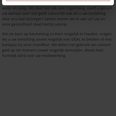
desinfecteringsmiddelen of u kunt even uw handen wassen met
water en zeep. Wij doet dat ook zeer regelmatig. Geeft u gerust
uw wensen aan! Dat geldt natuurlijk ook als u uw bestelling
door ons laat bezorgen! Samen komen we er wel uit! Uw en
onze gezondheid staat hierbij voorop.
Om de kans op besmetting zo klein mogelijk te houden, vragen
wij u uw bestelling zoveel mogelijk met iDEAL te betalen of met
bankpas bij onze chauffeur. We willen het gebruik van contant
geld op dit moment zoveel mogelijk vermijden. Alvast heel
hartelijk dank voor uw medewerking.