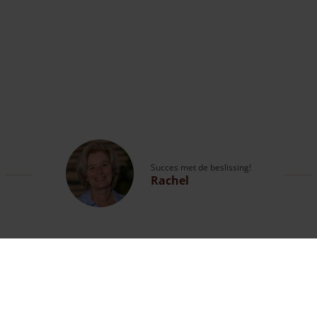
Succes met de beslissing!
Rachel
Vragen?
Bel met onze expert of bekijk de
contactpagina
.