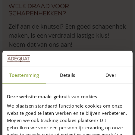
Welk draad voor
schapenhekken?
Zelf aan de knutsel? Een goed schapenhek
maken, is een verdraaid lastige klus!
Neem dat van ons aan!
5 maart 2024
—
Marjolijn
Toestemming
Details
Over
4 min. leestijd
Deze website maakt gebruik van cookies
Welke draad voor schapenhekken?
We plaatsen standaard functionele cookies om onze
Wij krijgen niet vaak vragen over wat voor draad wij gebruiken
website goed te laten werken en te blijven verbeteren.
voor onze schapenhekken, maar af en toe komt het wel ter
Mogen we ook tracking cookies plaatsen? Dit
sprake. Wij zijn altijd blij als klanten vragen stellen over de
gebruiken we voor een persoonlijk ervaring op onze
kwaliteit van onze producten! Bij Adéquat kunnen wij met een
website en relevante advertenties van ons merk (via