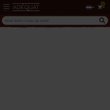
0
menu