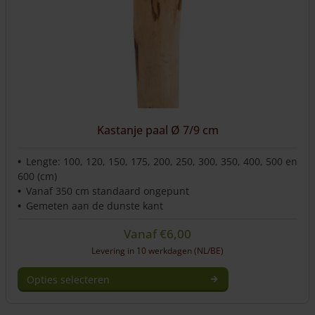
worden
op
de
productpagina
Kastanje paal Ø 7/9 cm
Lengte: 100, 120, 150, 175, 200, 250, 300, 350, 400, 500 en
600 (cm)
Vanaf 350 cm standaard ongepunt
Gemeten aan de dunste kant
Vanaf
€
6,00
Levering in 10 werkdagen (NL/BE)
Opties selecteren
Dit
product