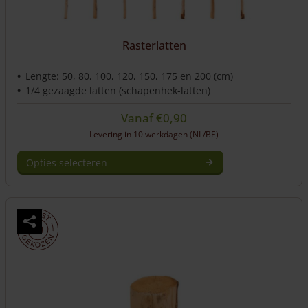
Rasterlatten
Lengte: 50, 80, 100, 120, 150, 175 en 200 (cm)
1/4 gezaagde latten (schapenhek-latten)
Vanaf
€
0,90
Levering in 10 werkdagen (NL/BE)
Opties selecteren
Dit
product
heeft
meerdere
variaties.
Deze
optie
kan
gekozen