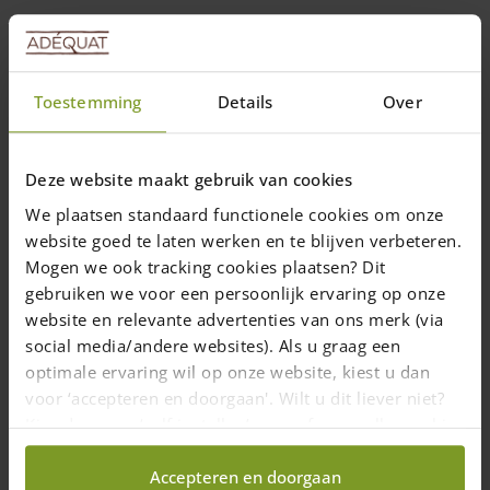
3 juni 2019
—
Rachel
1 min. leestijd
Toestemming
Details
Over
Wat leuk om zoveel foto’s te mogen ontvangen van klanten die
het houten bordje van Adéquat op hun hekwerk bevestigd
Deze website maakt gebruik van cookies
hebben! Prachtig om te zien hoe en waar onze producten
We plaatsen standaard functionele cookies om onze
terechtkomen. We hebben eerlijk geloot uit alle inzenders en de
gelukkige is…
website goed te laten werken en te blijven verbeteren.
Mogen we ook tracking cookies plaatsen? Dit
gebruiken we voor een persoonlijk ervaring op onze
website en relevante advertenties van ons merk (via
social media/andere websites). Als u graag een
optimale ervaring wil op onze website, kiest u dan
voor ‘accepteren en doorgaan'. Wilt u dit liever niet?
Kies dan voor ‘zelf instellen’ en geef aan welke cookies
wij wel mogen verzamelen.
Accepteren en doorgaan