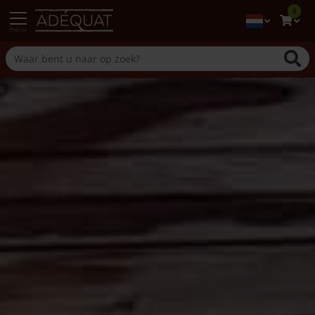
0
menu