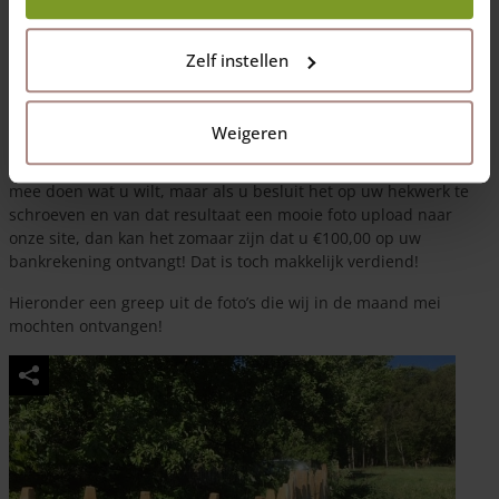
Bart Leepel heeft met zijn inzending 100 euro gewonnen! Van
wilgentenen
en
kastanjehouten palen
maakte hij een mooie
Zelf instellen
afscheiding voor de kliko’s! Van harte gefeliciteerd!
Sinds een dikke maand krijgen onze Nederlandse en Belgische
Weigeren
klanten bij levering een envelop met de factuur én een houten
bordje met de naam Adéquat erin gebrand. U mag er uiteraard
mee doen wat u wilt, maar als u besluit het op uw hekwerk te
schroeven en van dat resultaat een mooie foto upload naar
onze site, dan kan het zomaar zijn dat u €100,00 op uw
bankrekening ontvangt! Dat is toch makkelijk verdiend!
Hieronder een greep uit de foto’s die wij in de maand mei
mochten ontvangen!