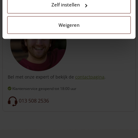
Zelf instellen
Vragen?
Weigeren
Bel met onze expert of bekijk de
contactpagina
.
Klantenservice geopend
tot 18:00 uur
013 508 2536