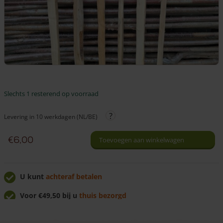
Slechts 1 resterend op voorraad
Levering in 10 werkdagen (NL/BE)
€
6,00
Toevoegen aan winkelwagen
U kunt
achteraf betalen
Voor €49,50 bij u
thuis bezorgd
U krijgt
7% korting
bij afhalen!