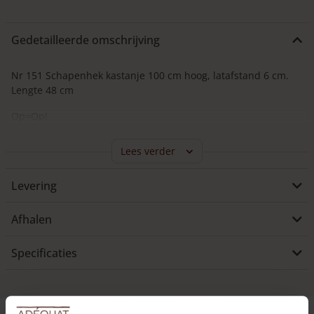
Gedetailleerde omschrijving
Nr 151 Schapenhek kastanje 100 cm hoog, latafstand 6 cm.
Lengte 48 cm
Op=Op!
Lees verder
Levering
Afhalen
Specificaties