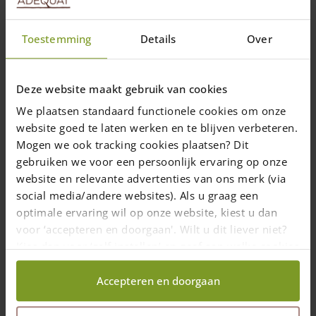
Topkwaliteit hout
Toestemming
Details
Over
Vakmanschap & maatwerk
Deze website maakt gebruik van cookies
Met zorg geleverd
We plaatsen standaard functionele cookies om onze
website goed te laten werken en te blijven verbeteren.
9.7
Mogen we ook tracking cookies plaatsen? Dit
4432 reviews
gebruiken we voor een persoonlijk ervaring op onze
website en relevante advertenties van ons merk (via
social media/andere websites). Als u graag een
optimale ervaring wil op onze website, kiest u dan
Compleet hekwerk nodig?
voor ‘accepteren en doorgaan'. Wilt u dit liever niet?
Stel hier eenvoudig en vrijblijvend een compleet hekwerk
Kies dan voor ‘zelf instellen’ en geef aan welke cookies
samen met poort(en) en palen.
wij wel mogen verzamelen.
Accepteren en doorgaan
Stel uw hekwerk samen